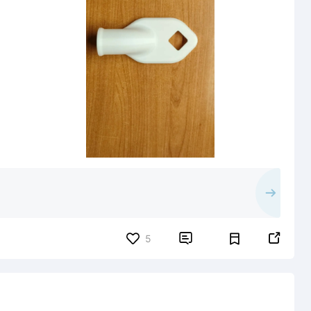


5