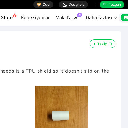

Ödül

Designers
Tezgah


AI
Store
Koleksiyonlar
MakeNow
Daha fazlası

Takip Et
needs is a TPU shield so it doesn’t slip on the