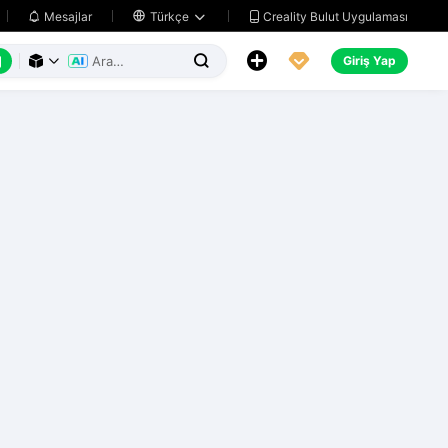
Creality Bulut Uygulaması
Mesajlar

Türkçe






Giriş Yap


