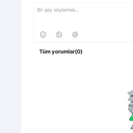



Tüm yorumlar(0)