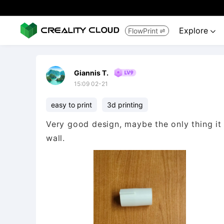
Explore
FlowPrint


Giannis T.
15:09 02-21
easy to print
3d printing
Very good design, maybe the only thing it 
wall.