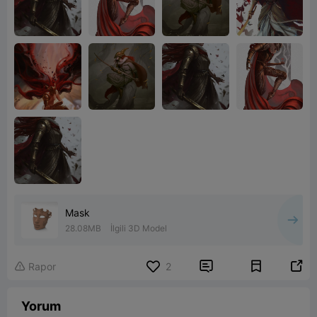
Mask
28.08MB
İlgili 3D Model


Rapor
2

Yorum