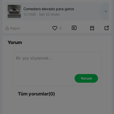
Comedero elevado para gatos
12.72MB
İlgili 3D Model


Rapor
4

Yorum
Yorum
Tüm yorumlar(0)