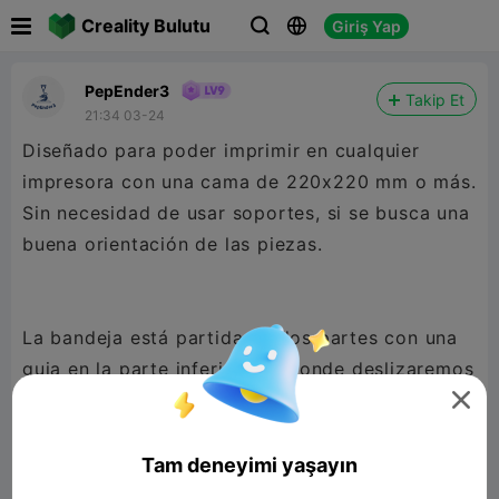

Creality Bulutu
Giriş Yap



PepEnder3
Takip Et
21:34 03-24
Diseñado para poder imprimir en cualquier
impresora con una cama de 220x220 mm o más.
Sin necesidad de usar soportes, si se busca una
buena orientación de las piezas.
La bandeja está partida en dos partes con una
guia en la parte inferior por donde deslizaremos
primero las patas y luego las piezas de unión,

una vez montado ya no necesitaremos poner
pegamento ni tornillos, quedando bastante
Tam deneyimi yaşayın
firme, aún así también he añadido una unión tipo