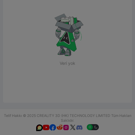
Veri yok
Telif Hakkı © 2025 CREALITY 3D (HK) TECHNOLOGY LIMITED Tüm Hakları
Saklıdır.





