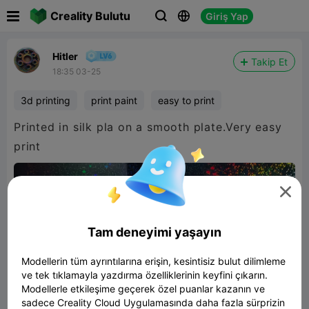

Creality Bulutu
Giriş Yap



Hitler
Takip Et
18:35 03-25
3d printing
print paint
easy to print
Printed in silk pla on a smooth plate.Very easy
print

Tam deneyimi yaşayın
Modellerin tüm ayrıntılarına erişin, kesintisiz bulut dilimleme
ve tek tıklamayla yazdırma özelliklerinin keyfini çıkarın.
Modellerle etkileşime geçerek özel puanlar kazanın ve
sadece Creality Cloud Uygulamasında daha fazla sürprizin