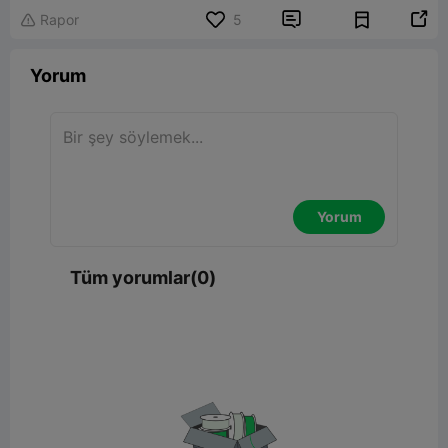


Rapor
5

Yorum
Yorum
Tüm yorumlar(0)