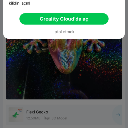
kilidini açın!
Creality Cloud'da aç
İptal etmek
Flexi Gecko
12.50MB
İlgili 3D Model