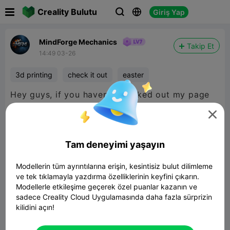

Creality Bulutu
Giriş Yap



MindForge Mechanics
Takip Et
14:49 03-26
3d printing
check it out
easter
Hey guys, if you haven't checked out my page
yet, Easter is coming up, come check out these

models!
Tam deneyimi yaşayın
If you can think it, we can forge it!
Modellerin tüm ayrıntılarına erişin, kesintisiz bulut dilimleme
ve tek tıklamayla yazdırma özelliklerinin keyfini çıkarın.
Modellerle etkileşime geçerek özel puanlar kazanın ve
sadece Creality Cloud Uygulamasında daha fazla sürprizin
kilidini açın!