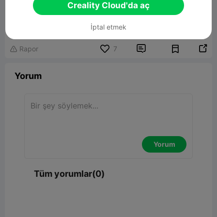
Creality Cloud'da aç
İptal etmek


Rapor
7

Yorum
Yorum
Tüm yorumlar(0)