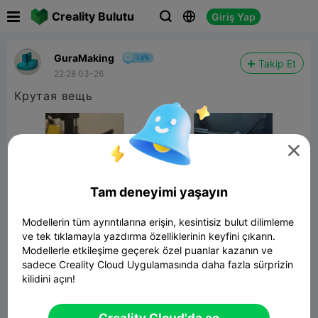

Creality Bulutu
Giriş Yap



GuraMaking
Takip Et
22:28 03-26
Крутая вещь

Tam deneyimi yaşayın
Modellerin tüm ayrıntılarına erişin, kesintisiz bulut dilimleme
ve tek tıklamayla yazdırma özelliklerinin keyfini çıkarın.
Modellerle etkileşime geçerek özel puanlar kazanın ve
sadece Creality Cloud Uygulamasında daha fazla sürprizin
kilidini açın!
Beer Crate battery holder
AA/AAA/9V/18650 Stackable
1.20MB
İlgili 3D Model