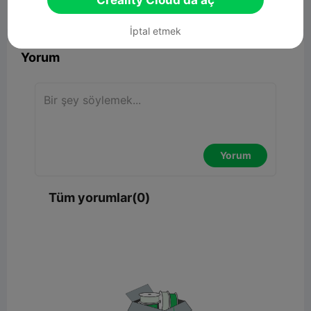
Creality Cloud'da aç


Rapor
4

İptal etmek
Yorum
Yorum
Tüm yorumlar(0)