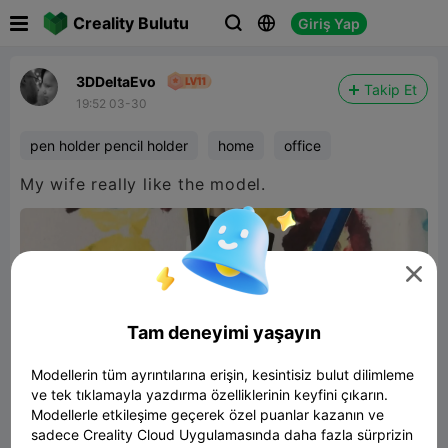

Creality Bulutu
Giriş Yap



3DDeltaEvo
Takip Et
19:52 03-30
pen holder pencil holder
home
office
My wife really like the model.

Tam deneyimi yaşayın
Modellerin tüm ayrıntılarına erişin, kesintisiz bulut dilimleme
ve tek tıklamayla yazdırma özelliklerinin keyfini çıkarın.
Modellerle etkileşime geçerek özel puanlar kazanın ve
sadece Creality Cloud Uygulamasında daha fazla sürprizin