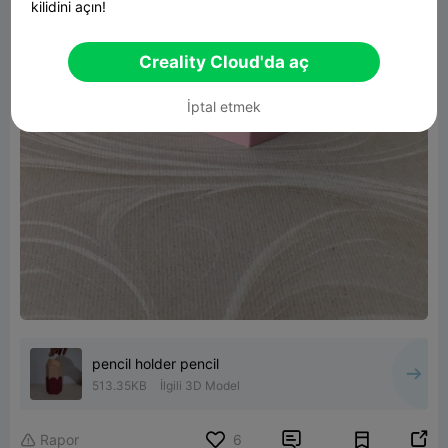
kilidini açın!
Creality Cloud'da aç
İptal etmek
pencil holder pencil
513.35KB
İlgili 3D Model


Rapor
6
