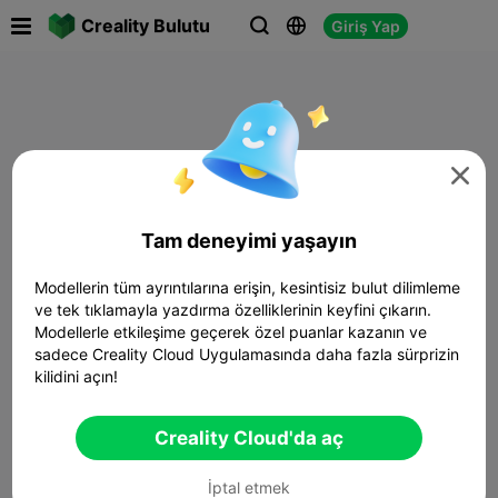

Creality Bulutu
Giriş Yap




Tam deneyimi yaşayın
Modellerin tüm ayrıntılarına erişin, kesintisiz bulut dilimleme
ve tek tıklamayla yazdırma özelliklerinin keyfini çıkarın.
Modellerle etkileşime geçerek özel puanlar kazanın ve
sadece Creality Cloud Uygulamasında daha fazla sürprizin
kilidini açın!
Creality Cloud'da aç
İptal etmek