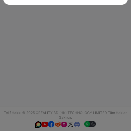
Telif Hakkı © 2025 CREALITY 3D (HK) TECHNOLOGY LIMITED Tüm Hakları
Saklıdır.





