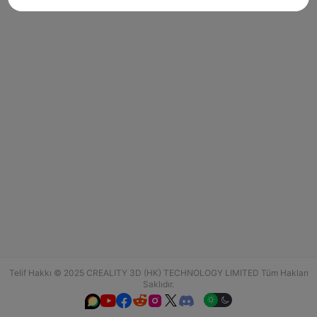
Telif Hakkı © 2025 CREALITY 3D (HK) TECHNOLOGY LIMITED Tüm Hakları
Saklıdır.





