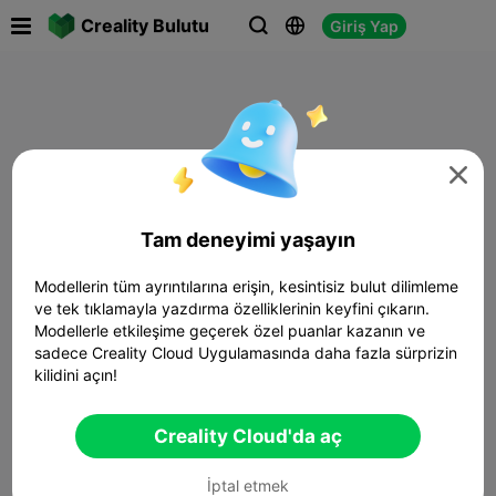

Creality Bulutu
Giriş Yap




Tam deneyimi yaşayın
Modellerin tüm ayrıntılarına erişin, kesintisiz bulut dilimleme
ve tek tıklamayla yazdırma özelliklerinin keyfini çıkarın.
Modellerle etkileşime geçerek özel puanlar kazanın ve
sadece Creality Cloud Uygulamasında daha fazla sürprizin
kilidini açın!
Creality Cloud'da aç
İptal etmek