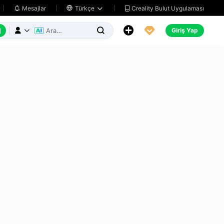
Creality Bulut Uygulaması
Mesajlar

Türkçe






Giriş Yap


