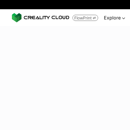
Explore
FlowPrint

