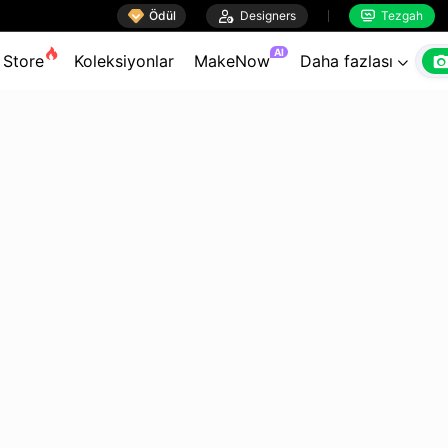

Ödül

Designers
Tezgah


AI
Store
Koleksiyonlar
MakeNow
Daha fazlası
