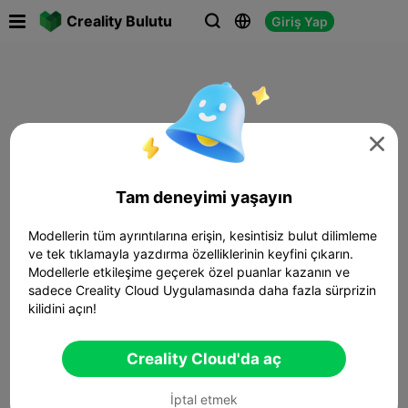

Creality Bulutu
Giriş Yap




Tam deneyimi yaşayın
Modellerin tüm ayrıntılarına erişin, kesintisiz bulut dilimleme
ve tek tıklamayla yazdırma özelliklerinin keyfini çıkarın.
Modellerle etkileşime geçerek özel puanlar kazanın ve
sadece Creality Cloud Uygulamasında daha fazla sürprizin
kilidini açın!
Creality Cloud'da aç
İptal etmek