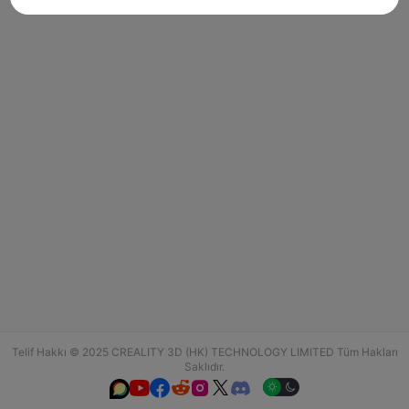
Telif Hakkı © 2025 CREALITY 3D (HK) TECHNOLOGY LIMITED Tüm Hakları
Saklıdır.





