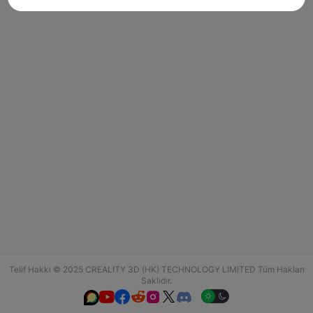
Telif Hakkı © 2025 CREALITY 3D (HK) TECHNOLOGY LIMITED Tüm Hakları
Saklıdır.





