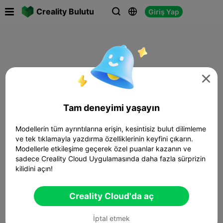

Creality Bulutu
Giriş Yap




Tam deneyimi yaşayın
Modellerin tüm ayrıntılarına erişin, kesintisiz bulut dilimleme
ve tek tıklamayla yazdırma özelliklerinin keyfini çıkarın.
Modellerle etkileşime geçerek özel puanlar kazanın ve
sadece Creality Cloud Uygulamasında daha fazla sürprizin
kilidini açın!
Creality Cloud'da aç
İptal etmek