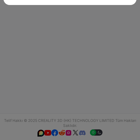
Telif Hakkı © 2025 CREALITY 3D (HK) TECHNOLOGY LIMITED Tüm Hakları
Saklıdır.





