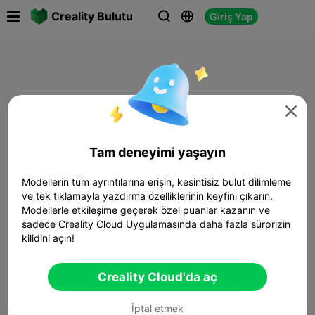

Creality Bulutu
Giriş Yap




Tam deneyimi yaşayın
Modellerin tüm ayrıntılarına erişin, kesintisiz bulut dilimleme
ve tek tıklamayla yazdırma özelliklerinin keyfini çıkarın.
Modellerle etkileşime geçerek özel puanlar kazanın ve
sadece Creality Cloud Uygulamasında daha fazla sürprizin
kilidini açın!
Creality Cloud'da aç
İptal etmek