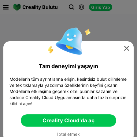

Creality Bulutu
Giriş Yap




Tam deneyimi yaşayın
Modellerin tüm ayrıntılarına erişin, kesintisiz bulut dilimleme
ve tek tıklamayla yazdırma özelliklerinin keyfini çıkarın.
Modellerle etkileşime geçerek özel puanlar kazanın ve
sadece Creality Cloud Uygulamasında daha fazla sürprizin
kilidini açın!
Creality Cloud'da aç
İptal etmek