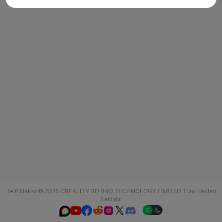
Telif Hakkı © 2025 CREALITY 3D (HK) TECHNOLOGY LIMITED Tüm Hakları
Saklıdır.





