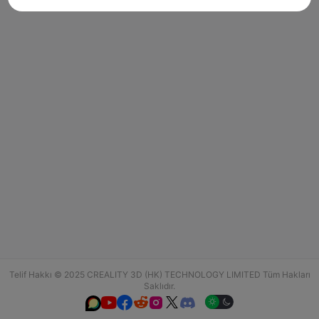
Telif Hakkı © 2025 CREALITY 3D (HK) TECHNOLOGY LIMITED Tüm Hakları
Saklıdır.





