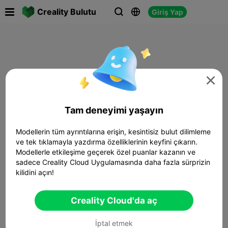

Creality Bulutu
Giriş Yap




Tam deneyimi yaşayın
Modellerin tüm ayrıntılarına erişin, kesintisiz bulut dilimleme
ve tek tıklamayla yazdırma özelliklerinin keyfini çıkarın.
Modellerle etkileşime geçerek özel puanlar kazanın ve
sadece Creality Cloud Uygulamasında daha fazla sürprizin
kilidini açın!
Creality Cloud'da aç
İptal etmek