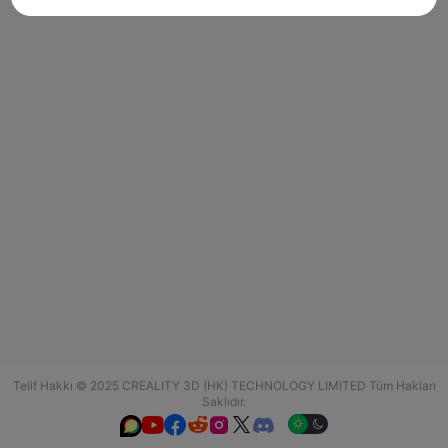
Telif Hakkı © 2025 CREALITY 3D (HK) TECHNOLOGY LIMITED Tüm Hakları
Saklıdır.





