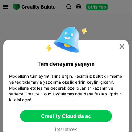

Creality Bulutu
Giriş Yap




Tam deneyimi yaşayın
Modellerin tüm ayrıntılarına erişin, kesintisiz bulut dilimleme
ve tek tıklamayla yazdırma özelliklerinin keyfini çıkarın.
Modellerle etkileşime geçerek özel puanlar kazanın ve
sadece Creality Cloud Uygulamasında daha fazla sürprizin
kilidini açın!
Creality Cloud'da aç
İptal etmek