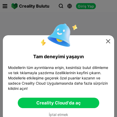

Creality Bulutu
Giriş Yap




Tam deneyimi yaşayın
Modellerin tüm ayrıntılarına erişin, kesintisiz bulut dilimleme
ve tek tıklamayla yazdırma özelliklerinin keyfini çıkarın.
Modellerle etkileşime geçerek özel puanlar kazanın ve
sadece Creality Cloud Uygulamasında daha fazla sürprizin
kilidini açın!
Creality Cloud'da aç
İptal etmek