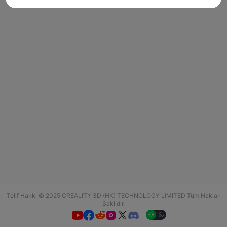
Telif Hakkı © 2025 CREALITY 3D (HK) TECHNOLOGY LIMITED Tüm Hakları
Saklıdır.





