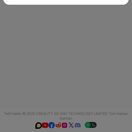
Telif Hakkı © 2025 CREALITY 3D (HK) TECHNOLOGY LIMITED Tüm Hakları
Saklıdır.





