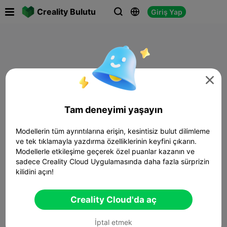

Creality Bulutu
Giriş Yap




Tam deneyimi yaşayın
Modellerin tüm ayrıntılarına erişin, kesintisiz bulut dilimleme
ve tek tıklamayla yazdırma özelliklerinin keyfini çıkarın.
Modellerle etkileşime geçerek özel puanlar kazanın ve
sadece Creality Cloud Uygulamasında daha fazla sürprizin
kilidini açın!
Creality Cloud'da aç
İptal etmek