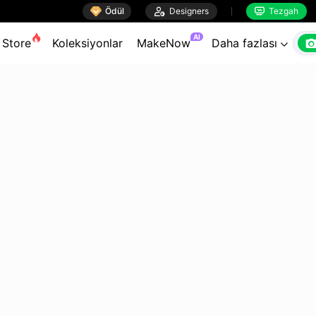

Ödül

Designers
Tezgah


AI
Store
Koleksiyonlar
MakeNow
Daha fazlası
