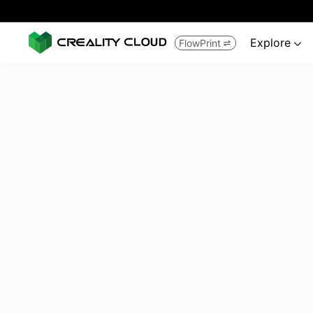
Explore
FlowPrint

