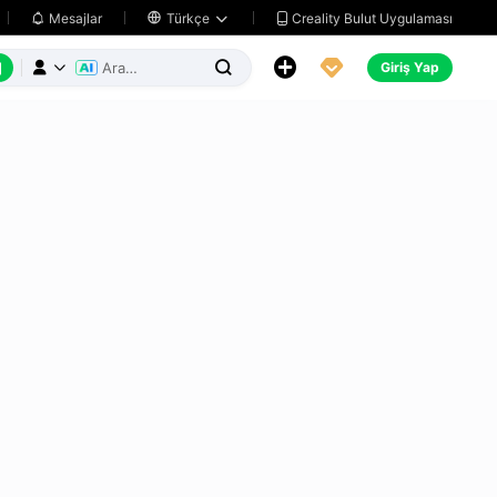
Creality Bulut Uygulaması
Mesajlar

Türkçe






Giriş Yap


