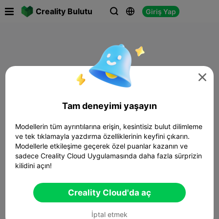

Creality Bulutu
Giriş Yap




Tam deneyimi yaşayın
Modellerin tüm ayrıntılarına erişin, kesintisiz bulut dilimleme
ve tek tıklamayla yazdırma özelliklerinin keyfini çıkarın.
Modellerle etkileşime geçerek özel puanlar kazanın ve
sadece Creality Cloud Uygulamasında daha fazla sürprizin
kilidini açın!
Creality Cloud'da aç
İptal etmek