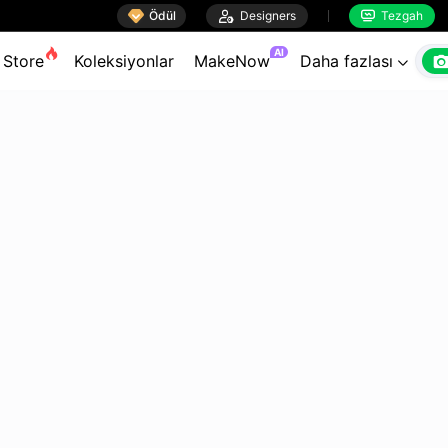

Ödül

Designers
Tezgah


AI
Store
Koleksiyonlar
MakeNow
Daha fazlası
