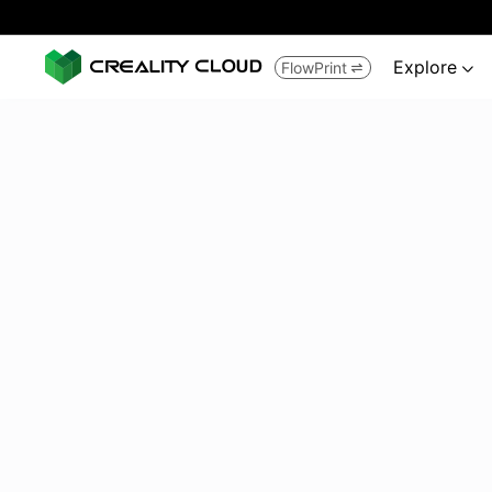
Explore
FlowPrint

