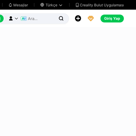
Creality Bulut Uygulaması
Mesajlar

Türkçe






Giriş Yap


