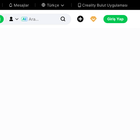
Creality Bulut Uygulaması
Mesajlar

Türkçe






Giriş Yap


