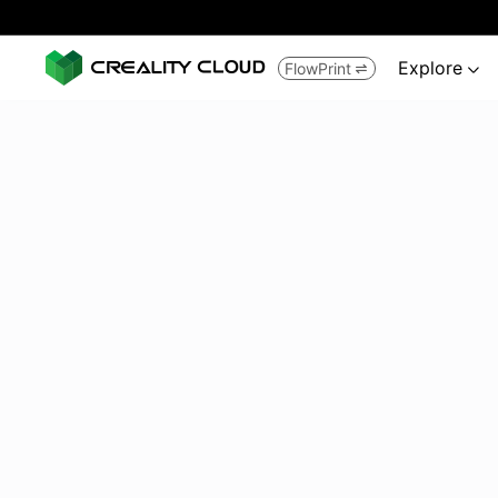
Explore
FlowPrint

