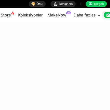

Ödül

Designers
Tezgah


AI
Store
Koleksiyonlar
MakeNow
Daha fazlası
