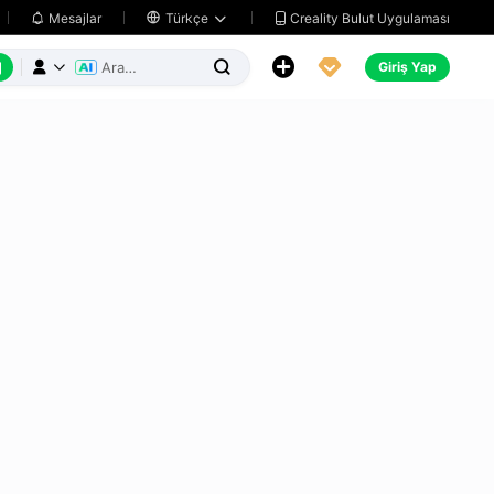
Creality Bulut Uygulaması
Mesajlar

Türkçe






Giriş Yap


