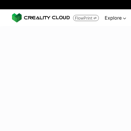
Explore
FlowPrint

