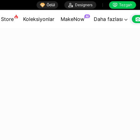

Ödül

Designers
Tezgah


AI
Store
Koleksiyonlar
MakeNow
Daha fazlası
