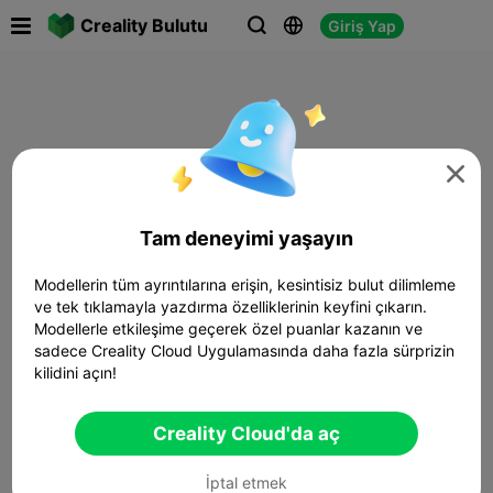

Creality Bulutu
Giriş Yap




Tam deneyimi yaşayın
Modellerin tüm ayrıntılarına erişin, kesintisiz bulut dilimleme
ve tek tıklamayla yazdırma özelliklerinin keyfini çıkarın.
Modellerle etkileşime geçerek özel puanlar kazanın ve
sadece Creality Cloud Uygulamasında daha fazla sürprizin
kilidini açın!
Creality Cloud'da aç
İptal etmek