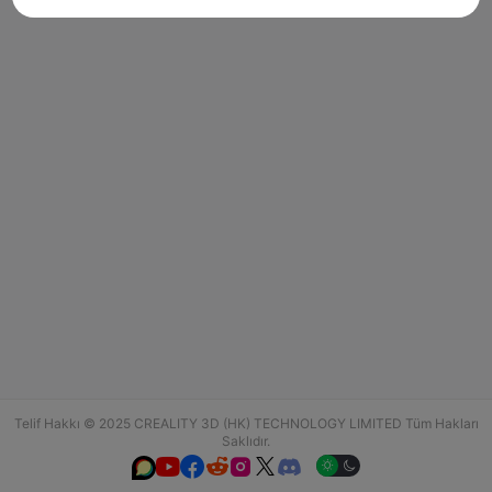
Telif Hakkı © 2025 CREALITY 3D (HK) TECHNOLOGY LIMITED Tüm Hakları
Saklıdır.





