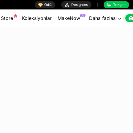

Ödül

Designers
Tezgah


AI
Store
Koleksiyonlar
MakeNow
Daha fazlası
