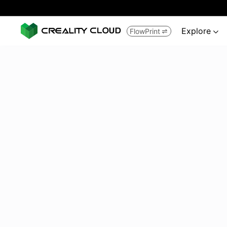
Explore
FlowPrint

