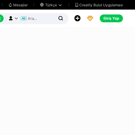
Creality Bulut Uygulaması
Mesajlar

Türkçe






Giriş Yap


