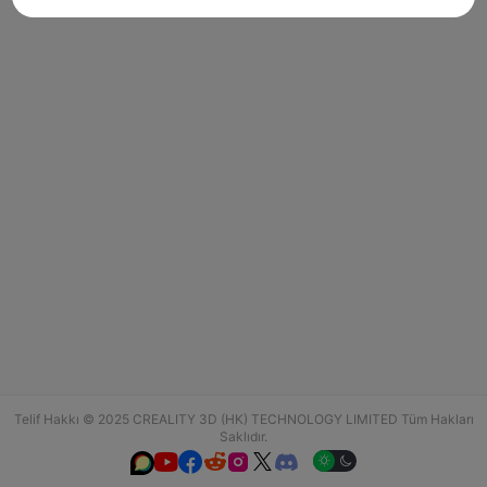
Telif Hakkı © 2025 CREALITY 3D (HK) TECHNOLOGY LIMITED Tüm Hakları
Saklıdır.





