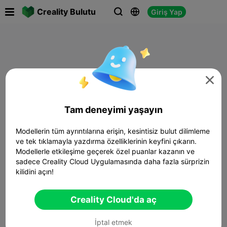

Creality Bulutu
Giriş Yap




Tam deneyimi yaşayın
Modellerin tüm ayrıntılarına erişin, kesintisiz bulut dilimleme
ve tek tıklamayla yazdırma özelliklerinin keyfini çıkarın.
Modellerle etkileşime geçerek özel puanlar kazanın ve
sadece Creality Cloud Uygulamasında daha fazla sürprizin
kilidini açın!
Creality Cloud'da aç
İptal etmek