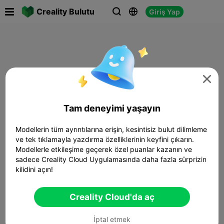

Creality Bulutu
Giriş Yap




Tam deneyimi yaşayın
Modellerin tüm ayrıntılarına erişin, kesintisiz bulut dilimleme
ve tek tıklamayla yazdırma özelliklerinin keyfini çıkarın.
Modellerle etkileşime geçerek özel puanlar kazanın ve
sadece Creality Cloud Uygulamasında daha fazla sürprizin
kilidini açın!
Creality Cloud'da aç
İptal etmek