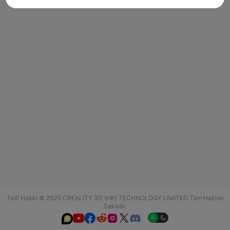
Telif Hakkı © 2025 CREALITY 3D (HK) TECHNOLOGY LIMITED Tüm Hakları
Saklıdır.





