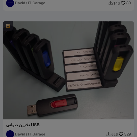
Davids IT Garage
80
146

تخزين صواني USB
Davids IT Garage
329
626
