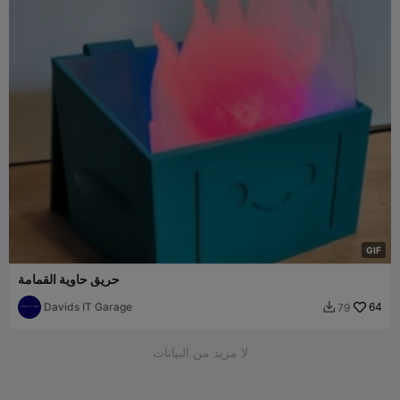
G
I
F
حريق حاوية القمامة
Davids IT Garage
64
79

لا مزيد من البيانات