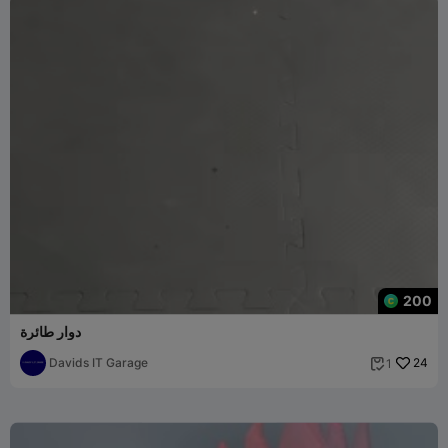
200
دوار طائرة
Davids IT Garage
24
1
