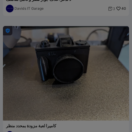
Davids IT Garage
40
3


كاميرا لعبة مزودة بمحدد منظر