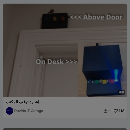
G
I
F
إشارة توقف المكتب
Davids IT Garage
118
53
