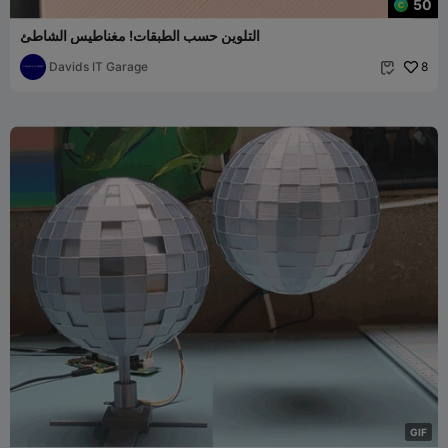
50
التلوين حسب الطبقات! مغناطيس الشاطئ
Davids IT Garage
8

G
I
F