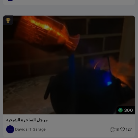

300
مرجل الساحرة الشبحية
Davids IT Garage
127
19
