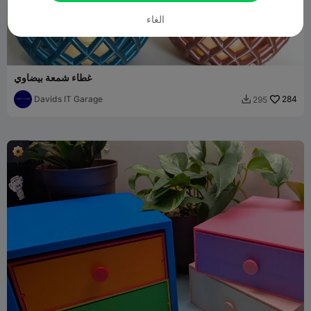
الغاء
غطاء شمعة بيضاوي
Davids IT Garage
284
295
