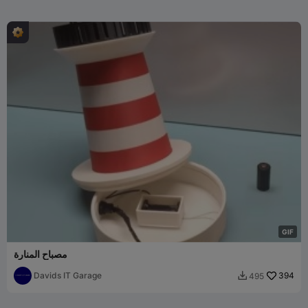
G
I
F
مصباح المنارة
Davids IT Garage
394
495
