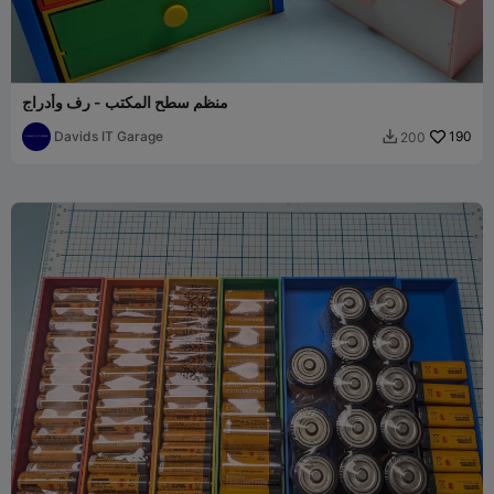
منظم سطح المكتب - رف وأدراج
Davids IT Garage
190
200
