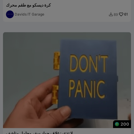
كرة ديسكو مع طقم محرك
Davids IT Garage
61
89

200
لا تذعر: غلاف جواز سفر وحامل مناشف