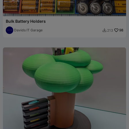
Bulk Battery Holders
Davids IT Garage
98
213
