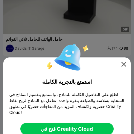
G
I
F
حامل الهاتف للحامل ثلاثي القوائم
Davids IT Garage
98
172


استمتع بالتجربة الكاملة
اطلع على التفاصيل الكاملة للنماذج، واستمتع بتقسيم النماذج في
السحابة بسلاسة والطباعة بنقرة واحدة. تفاعل مع النماذج لربح نقاط
حصرية واكتشاف المزيد من المفاجآت حصريًا في تطبيق Creality
Cloud!
فتح في Creality Cloud