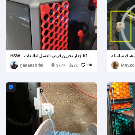
شبك سلسلة PTFE لطابعات Creality K1/K1
HSW - جدار تخزين قرص العسل لطابعات K1 و
Max/K1c/K1
K1C و K1 SE
gaaaaabriel
Meyzo

1.1K
37.7K
2K

