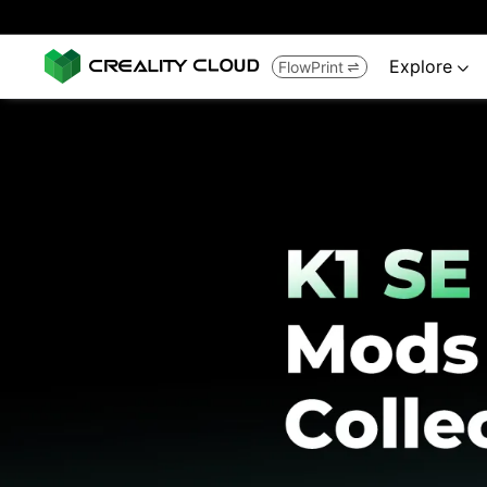
Explore
FlowPrint

