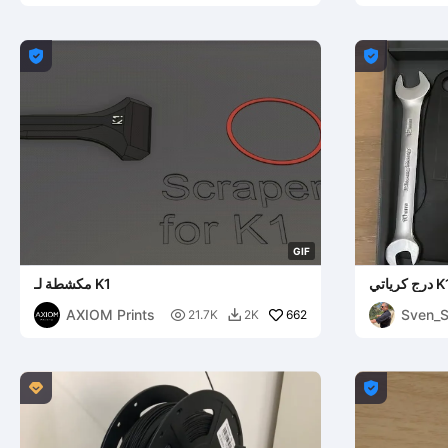


G
I
F
مكشطة لـ K1
AXIOM Prints
Sven_

662
21.7K
2K


