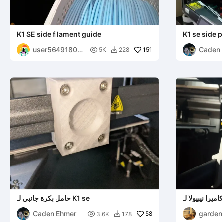
K1 SE side filament guide
K1 se side 
user56491803
Caden

151
5K
228

78
حامل بكرة جانبي لـ K1 se
Caden Ehmer
garden

58
3.6K
178
