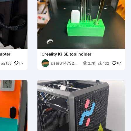
dapter
Creality K1 SE tool holder
user81479287
82

67
155
2.7K
132


96