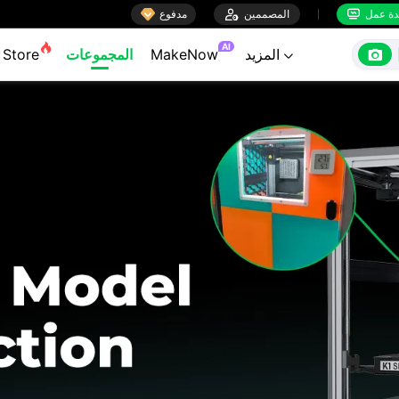

ة عمل
المصممين

مدفوع


AI

المزيد
MakeNow
المجموعات
Store
