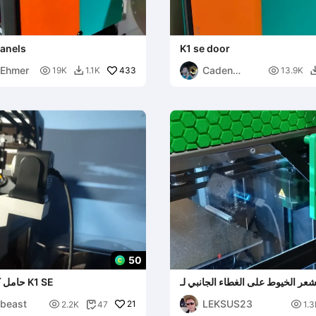
panels
K1 se door
 Ehmer
Caden

433

19K
1.1K
13.9K

Ehmer
50
ر الخيوط على الغطاء الجانبي لـ
حامل كاميرا نيبيولا لـ K1 SE
Creality K1SE/
beast
LEKSUS23

21

2.2K
47
1.3
