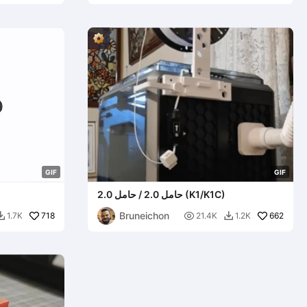
G
I
F
G
I
F
حامل 2.0 / حامل 2.0 (K1/K1C)
Bruneichon
718

662
1.7K
21.4K
1.2K

