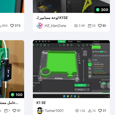
300
لوحة مسامير لـ K1SE
HZ_HanZone
373

80
894
3.6K
26


100
K1 SE
حامل مستشع
Turner1001
31

31
K
7
1.5K
74

