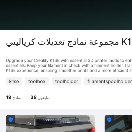
ات كرياليتي K1 SE
Upgrade your Creality K1SE with essential 3D printer mods to enh
essentials. Keep your filament in check with a filament holder, fi
k1se
toolbox
toolholder
filamentspoolholder
19
38
متابعون
نماذج

