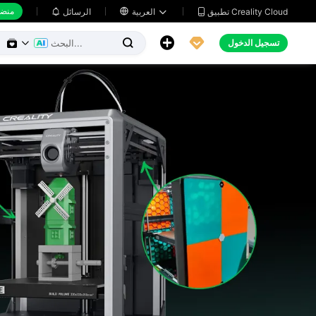
منضد
تطبيق Creality Cloud
العربية

الرسائل





تسجيل الدخول

