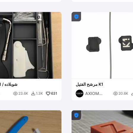

مرشح الفتيل K1
درج كرياتي K1 / شوبلاده
S
AXIOM

631

23.6K
1.3K
20.6K

Prints
