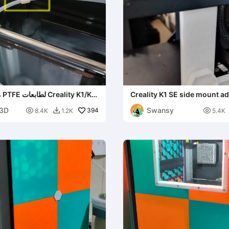
Creality K1 SE side mount a
م
 SE
3D
Swansy

394

8.4K
1.2K
5.4K
