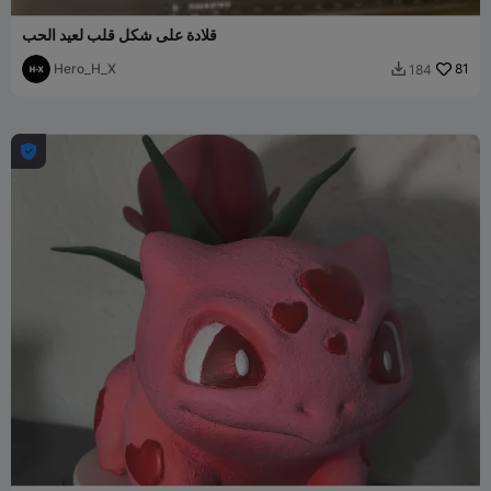
قلادة على شكل قلب لعيد الحب
Hero_H_X
81
184

