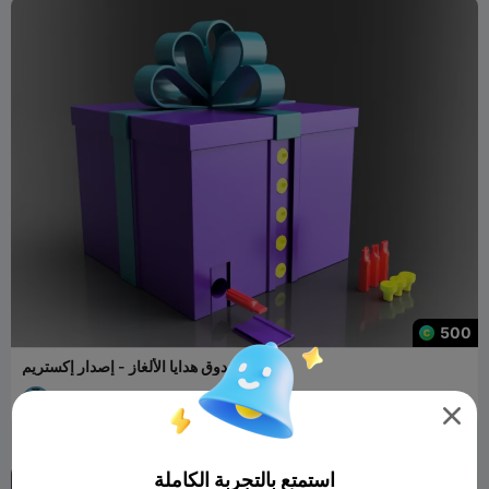
500
صندوق هدايا الألغاز - إصدار إكستريم
Zurlingo-3D
422
125


استمتع بالتجربة الكاملة
