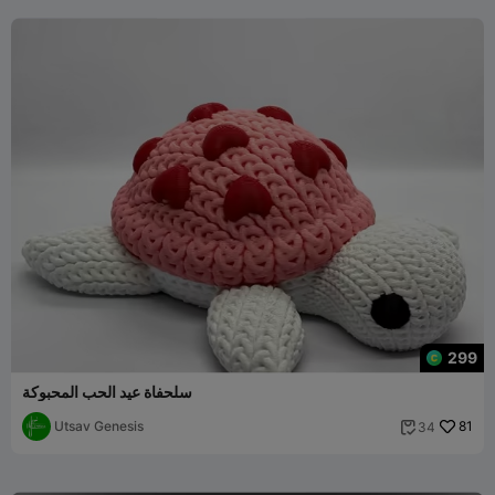
299
سلحفاة عيد الحب المحبوكة
Utsav Genesis
81
34
