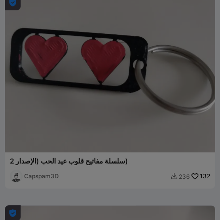

سلسلة مفاتيح قلوب عيد الحب (الإصدار 2)
Capspam3D
132
236

