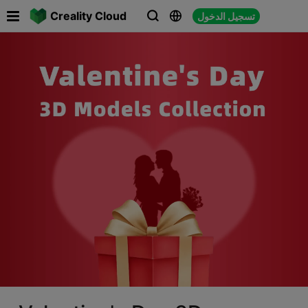

Creality Cloud
تسجيل الدخول



م