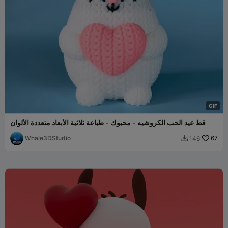
G
I
F
قط عيد الحب الكروشيه - محبوك - طباعة ثلاثية الأبعاد متعددة الألوان
Whale3DStudio
67
146
