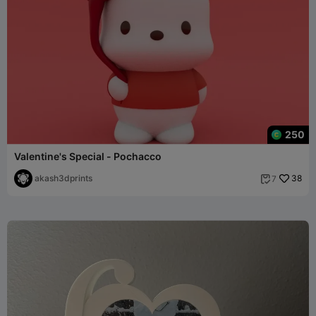
250
Valentine's Special - Pochacco
akash3dprints
38
7
