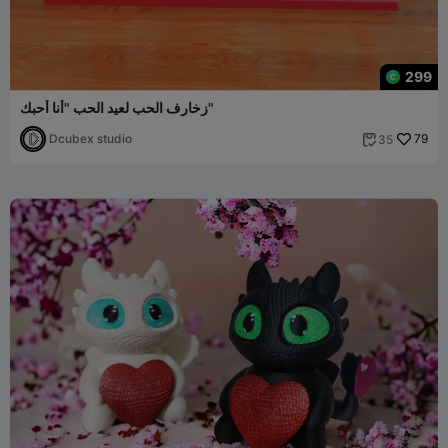
299
زخارف الحب لعيد الحب "أنا أحبك"
Dcubex studio
79
35
