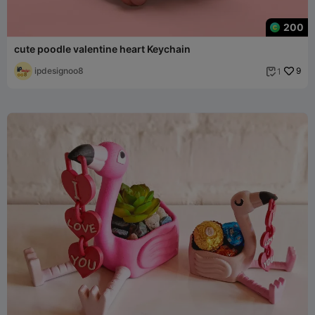
200
cute poodle valentine heart Keychain
ipdesignoo8
9
1
