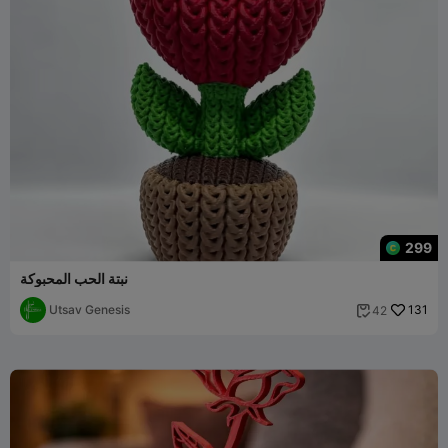
299
نبتة الحب المحبوكة
Utsav Genesis
131
42
