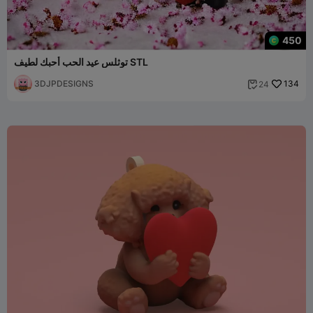
450
توثلس عيد الحب أحبك لطيف STL
3DJPDESIGNS
134
24
