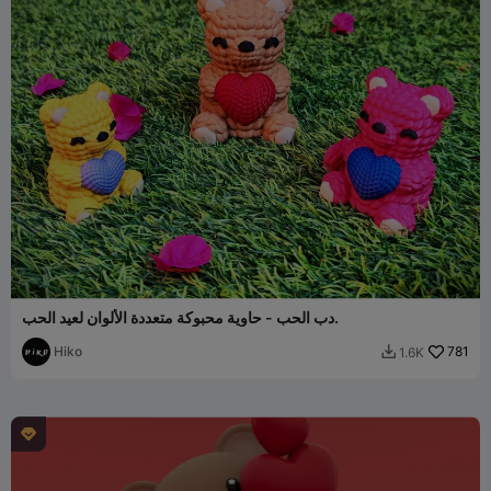
دب الحب - حاوية محبوكة متعددة الألوان لعيد الحب.
Hiko
781
1.6K

