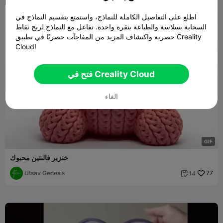
اطلع على التفاصيل الكاملة للنماذج، واستمتع بتقسيم النماذج في
السحابة بسلاسة والطباعة بنقرة واحدة. تفاعل مع النماذج لربح نقاط
حصرية واكتشاف المزيد من المفاجآت حصريًا في تطبيق Creality
Cloud!
فتح في Creality Cloud
الغاء
G
I
F
خنزير فالنتين محبوك
Utsav Genesis
77
14
