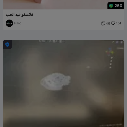
250
فلامنغو عيد الحب
Hiko
151
46

