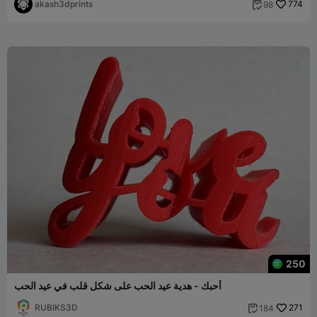
akash3dprints
774
98

250
أحبك - هدية عيد الحب على شكل قلب في عيد الحب
RUBIKS3D
271
184
