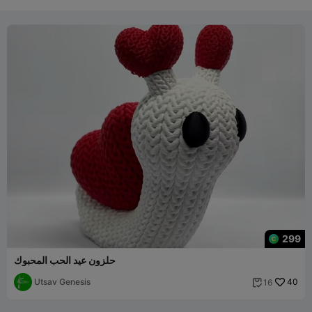
299
حلزون عيد الحب المحبوك
Utsav Genesis
40
16
