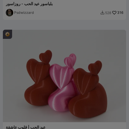
بلباسور عيد الحب - روزاسور
Psdwizzard
316
528

عيد الحب | قلوب عاشقة