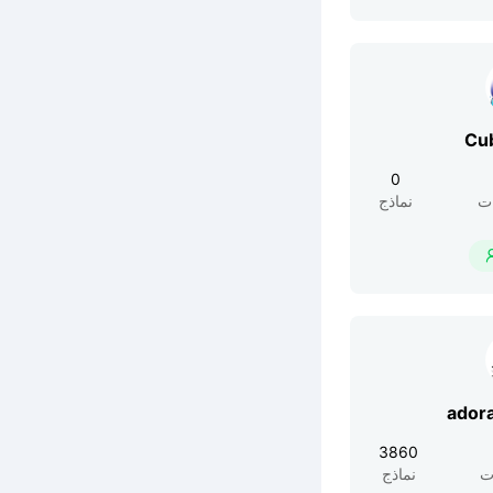
Cu
0
ت
نماذج
ador
3860
ت
نماذج