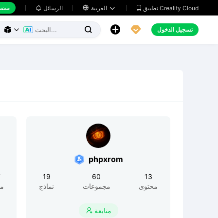
منضد
تطبيق Creality Cloud
العربية

الرسائل





تسجيل الدخول



phpxrom
7
19
60
13
محتوى
مجموعات
نماذج
مح
متابعة
