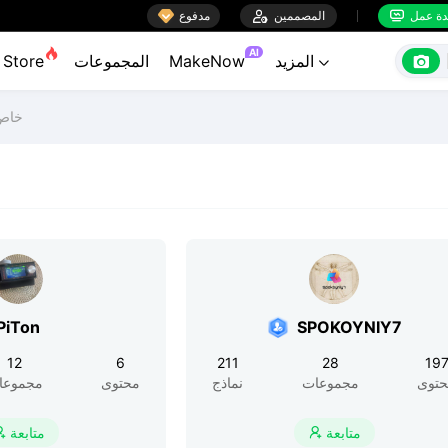

ة عمل
المصممين

مدفوع


AI

المزيد
MakeNow
المجموعات
Store

خاص 
PiTon
SPOKOYNIY7
12
6
211
28
19
توى
مجموعات
نماذج
محتوى
مجموعا
متابعة
متابعة

