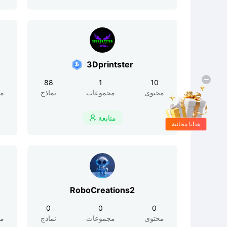
3Dprintster
88
1
10
محتوى
مجموعات
نماذج
مح
متابعة

هدايا مجانية
RoboCreations2
0
0
0
محتوى
مجموعات
نماذج
مح