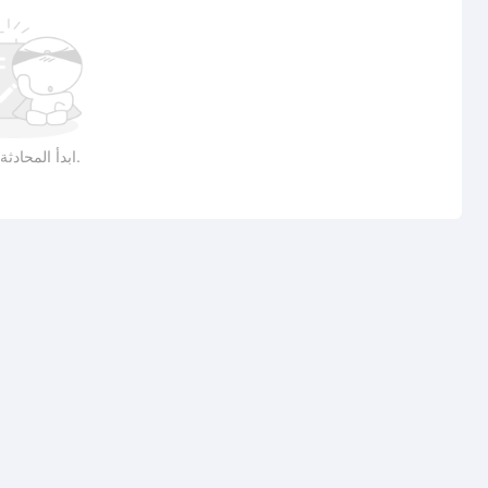
ابدأ المحادثة بمنشور.