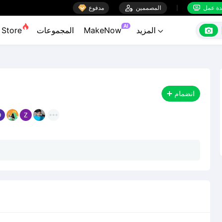

ة عمل
المصممين

مدفوع


AI

المزيد
MakeNow
المجموعات
Store

انضمام