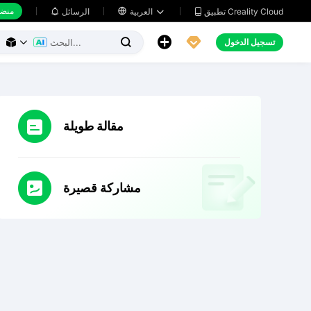
منضد
تطبيق Creality Cloud
العربية

الرسائل





تسجيل الدخول



مقالة طويلة
مشاركة قصيرة