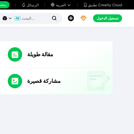
منضد
تطبيق Creality Cloud
العربية

الرسائل





تسجيل الدخول



مقالة طويلة
مشاركة قصيرة