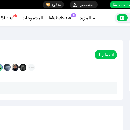

ة عمل
المصممين

مدفوع


AI

المزيد
MakeNow
المجموعات
Store

انضمام