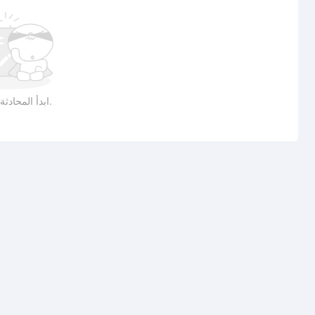
ابدأ المحادثة بمنشور.