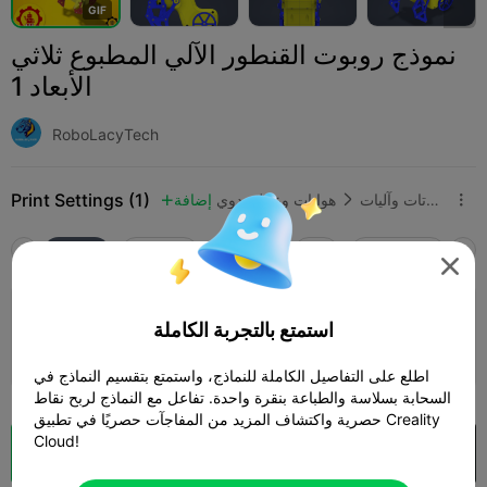
G
I
F
نموذج روبوت القنطور الآلي المطبوع ثلاثي
الأبعاد 1
RoboLacyTech
Print Settings (1)
روبوتات وآليات
هوايات وعمل يدوي
إضافة



Cr
SPARKX i7
K2
K2 Pro
K2 Plus
الجميع

0.2mm layer, 2 walls, 15% infill
استمتع بالتجربة الكاملة
23h 04m
4 plates
337.05g



اطلع على التفاصيل الكاملة للنماذج، واستمتع بتقسيم النماذج في
السحابة بسلاسة والطباعة بنقرة واحدة. تفاعل مع النماذج لربح نقاط
حصرية واكتشاف المزيد من المفاجآت حصريًا في تطبيق Creality
Cloud!
فتح في Creality Cloud
تقطيع سحابي
