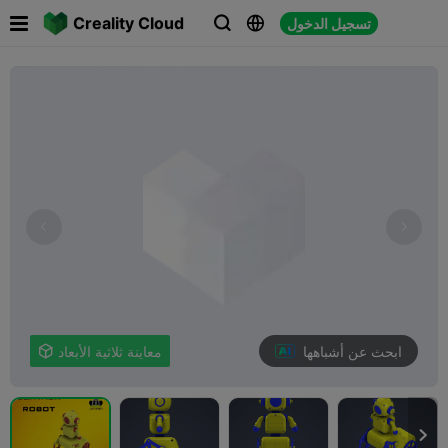

Creality Cloud
تسجيل الدخول



ابحث عن أشباهها
معاينة ثلاثية الأبعاد

