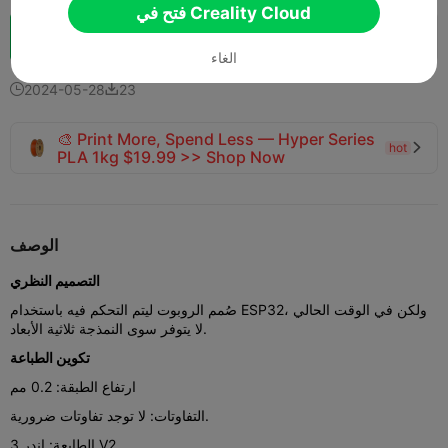
فتح في Creality Cloud
تعزيز
12
8



الغاء
2024-05-28
23


🎨 Print More, Spend Less — Hyper Series
hot

PLA 1kg $19.99 >> Shop Now
الوصف
التصميم النظري
صُمم الروبوت ليتم التحكم فيه باستخدام ESP32، ولكن في الوقت الحالي
لا يتوفر سوى النمذجة ثلاثية الأبعاد.
تكوين الطباعة
ارتفاع الطبقة: 0.2 مم
التفاوتات: لا توجد تفاوتات ضرورية.
الطابعة: إندر 3 V2