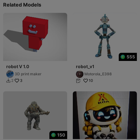
Related Models
555
robot V 1.0
robot_v1
3D print maker
Motorola_E398
3
10
2


150