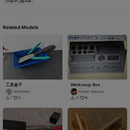
صندوق الأدوات
Related Models
工具盒子
Werkzeug-Box
WHEANG-
Plotter-Markus
2
8
7
13

