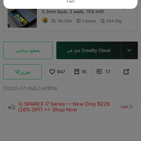
الغاء
4.0

0.2mm layer, 2 walls, 15% infill
18h 35m
2 plates
354.39g



فتح في Creality Cloud
تقطيع سحابي

تعزيز
947
1K
17



2023-07-26
2.4K
36



🚀 SPARKX i7 Series — Now Only $229
sale

(26% OFF) >> Shop Now