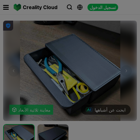

Creality Cloud
تسجيل الدخول




ابحث عن أشباهها
معاينة ثلاثية الأبعاد
