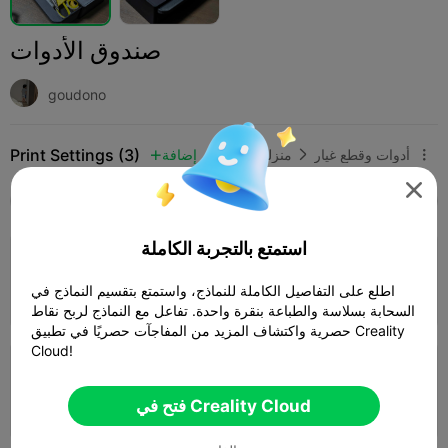
صندوق الأدوات
goudono
Print Settings (3)
أدوات وقطع غيار
منزلي
إضافة




SPARK
K2 SE
K2
K2 Pro
K2 Plus
الجميع
استمتع بالتجربة الكاملة
4.0

0.2mm layer, 4 walls, 15% infill
اطلع على التفاصيل الكاملة للنماذج، واستمتع بتقسيم النماذج في
11h 33m
1 plates
503.69g



السحابة بسلاسة والطباعة بنقرة واحدة. تفاعل مع النماذج لربح نقاط
حصرية واكتشاف المزيد من المفاجآت حصريًا في تطبيق Creality
Cloud!
0.2mm layer, 3 walls, 15% infill
فتح في Creality Cloud
05h 25m
2 plates
185.97g


