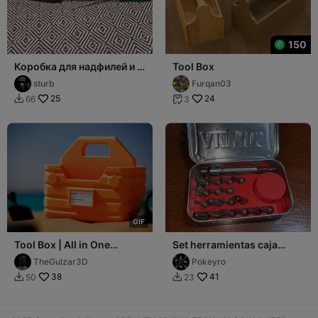
150
Коробка для надфилей и т.
Tool Box
п. (Long Toolbox)
sturb
Furqan03
25
24
66
3


G
I
F
Tool Box | All in One
Set herramientas caja
Summer Camping Tool box
altoids
TheGulzar3D
Pokeyro
38
41
50
23

