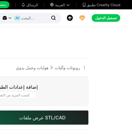
منضد
تطبيق Creality Cloud
العربية

الرسائل





تسجيل الدخول



روبوتات وآليات
هوايات وعمل يدوي


إضافة إعدادات الطب
كسب المزيد من النق
عرض ملفات STL/CAD