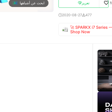
تعزيز

ابحث عن أشباهها
2020-08-27
477


🚀 SPARKX i7 Series
Shop Now