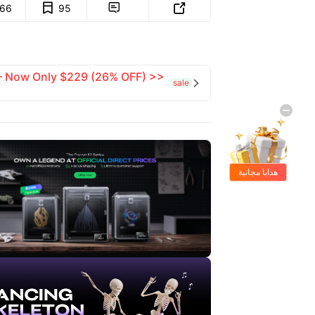
166
95


 — Now Only $229 (26% OFF) >>
sale

هدايا مجانية