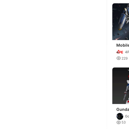
Mobil
4

229
Gund
G

53