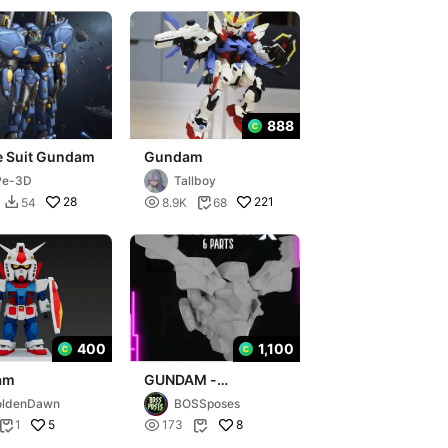
888
e Suit Gundam
Gundam
Pe-3D
Tallboy
28

221
54
8.9K
68


400
1,100
am
GUNDAM -
GQUUUUX Buildable
oldenDawn
BOSSposes
Head
5

8
1
173

