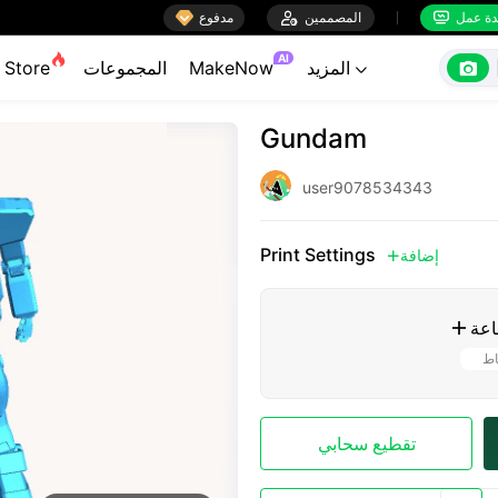

ة عمل
المصممين

مدفوع


AI

المزيد
MakeNow
المجموعات
Store

Gundam
user9078534343
Print Settings
إضافة

اعة

اط
تقطيع سحابي