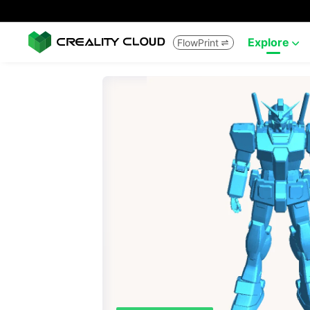
Explore
FlowPrint

