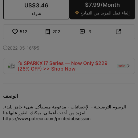
$7.99/Month
US$3.46
إلغاء قفل المزيد من النماذج

شراء
512
202
3


2022-05-16
5


🚀 SPARKX i7 Series — Now Only $229
sale

(26% OFF) >> Shop Now
الوصف
الرسوم التوضيحية - الإحصائيات - مدعومة مسبقاً
كل شيء جاهز للبدء.
لمزيد من أحدث أعمالي، يمكنك العثور عليها هنا
https://www.patreon.com/printedobsession