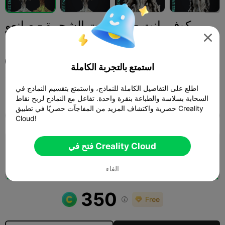
كوفي إنت - أنثى إنت الشجرة - صانعو
جرعات الغوبلن

Printed Obsession
استمتع بالتجربة الكاملة
اطلع على التفاصيل الكاملة للنماذج، واستمتع بتقسيم النماذج في
Print Settings (1)
أخرى
مجسمات مصغرة
إضافة



السحابة بسلاسة والطباعة بنقرة واحدة. تفاعل مع النماذج لربح نقاط
حصرية واكتشاف المزيد من المفاجآت حصريًا في تطبيق Creality
SPARK
K2 SE
K2
K2 Pro
K2 Plus
الجميع
Cloud!
فتح في Creality Cloud
طبقة 0.2 مم، جداران، تعبئة 15%
05h 38m
2 plates
193.67g



الغاء
350
