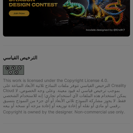
الترخيص القياسي
This work is licensed under the Copyright License 4.0.
الترخيص القياسي تتوفر ملفات النماذج ثلاثية الأبعاد المباعة على Creality
Cloud بموجب ترخيص قياسي له قيود معينة. وعلى وجه الخصوص، لا
يمكن استخدام هذه الملفات لأي استخدام تجاري؛ إنه للاستخدام الشخصي
فقط. لا يجوز مشاركة النموذج ثلاثي الأبعاد أو أي جزء من النموذج بتنسيق
رقمي أو مادي أو نقله أو إعادة توزيعه أو إعادة مزجه أو نسخه أو بيعه.
Copyright is owned by the designer. Non-commercial use only.