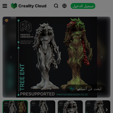

Creality Cloud
تسجيل الدخول




ابحث عن أشباهها
