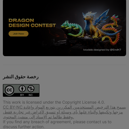
رخصة حقوق النشر
This work is licensed under the Copyright License 4.0.
CC BY-NC يسمح هذا الترخيص المستخدمين المكررين بتوزيع المواد وإعادة
مزجها وتكييفها والبناء عليها بأي وسيلة أو تنسيق لأغراض غير تجارية فقط،
وفقط طالما تم الإسناد إلى منشئ المحتوى.
If you find any breach of agreement, please contact us to
discuss further action.