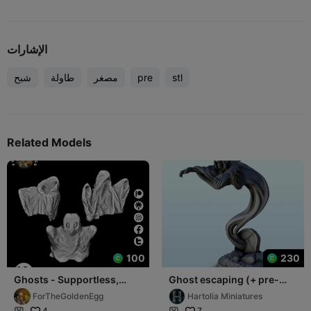
الإشارات
stl
pre
مصغر
طاولة
شبح
Related Models
100
230
Ghosts - Supportless,
Ghost escaping (+ pre-
printinplace
supported version) (7) -
ForTheGoldenEgg
Hartolia Miniatures
miniatures wa
4
7