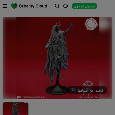

Creality Cloud
تسجيل الدخول



ابحث عن أشباهها