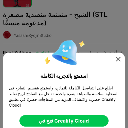
الشبح - منمنمة منضدية مصغرة (STL
مدعومة مسبقًا)
YasashiiKyojinStudio
Print Settings
أخرى
مجسمات مصغرة
إضافة




إضافة إعدادات الطباعة

استمتع بالتجربة الكاملة
كسب المزيد من النقاط
اطلع على التفاصيل الكاملة للنماذج، واستمتع بتقسيم النماذج في
السحابة بسلاسة والطباعة بنقرة واحدة. تفاعل مع النماذج لربح نقاط
300
حصرية واكتشاف المزيد من المفاجآت حصريًا في تطبيق Creality

Cloud!
شراء
فتح في Creality Cloud