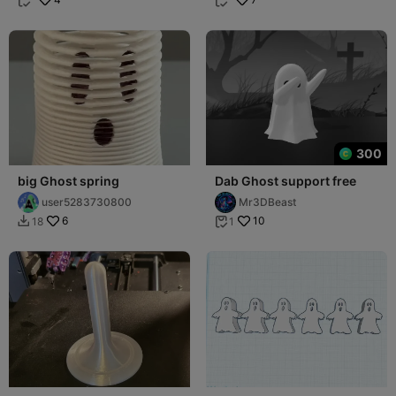


300
big Ghost spring
Dab Ghost support free
user5283730800
Mr3DBeast
6
10
18
1

