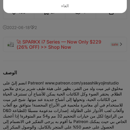
الغاء
136
27
1


2022-06-18
2


🚀 SPARKX i7 Series — Now Only $229
sale

(26% OFF) >> Shop Now
الوصف
انضم إليّ على Patreon! www.patreon.com/yasashiikyojinstudio
مخلوق غير ميت ولد من الشر، يظهر على هيئة طيف شرير يرتدي ملابس
الظلام. يحتقر الضوء وكل الكائنات الحية يمكن للأشباح أن تستنزف الحياة
من الكائنات الحية، وتحولها إلى أشباح جديدة عند موتها. شبح غير ميت
للاستخدام في أي مغامرة ملحمية في الأبراج المحصنة! متوافق مع ألعاب
D&D وألعاب لعب الأدوار على الطاولة. إصدارات مدعومة مسبقًا (للطباعة
من الراتنج) لكل من خيارات التحجيم 32 مم و54 مم المتوفرة! إذا أعجبك
ما أقوم به يرجى التفكير في الانضمام إلى Patreon الخاص بي حيث يمكنك
الحصول على خصم 50% على المتجر بالكامل، والوصول المبكر إلى