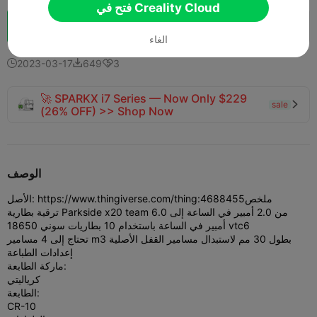
فتح في Creality Cloud
تعزيز
148
87
1



الغاء
2023-03-17
649
3



🚀 SPARKX i7 Series — Now Only $229
sale

(26% OFF) >> Shop Now
الوصف
ملخص
الأصل: https://www.thingiverse.com/thing:4688455
ترقية بطارية Parkside x20 team من 2.0 أمبير في الساعة إلى 6.0
أمبير في الساعة باستخدام 10 بطاريات سوني 18650 vtc6
تحتاج إلى 4 مسامير m3 بطول 30 مم لاستبدال مسامير القفل الأصلية
إعدادات الطباعة
ماركة الطابعة:
كرياليتي
الطابعة:
CR-10