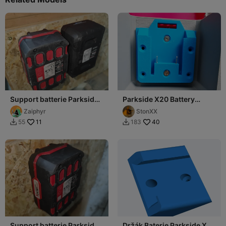
Support batterie Parkside
Parkside X20 Battery
X20V - Double
Adapter
Zaiphyr
StonXX
11
40
55
183


Support batterie Parkside
Držák Baterie Parkside X20