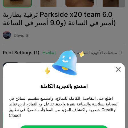
ترقية بطارية Parkside x20 team 6.0
أمبير في الساعة (و9.0 أمبير في الساعة)
David S.
Print Settings (1)
ملحقات الأجهزة المنزلية
منزلي
إضافة



K2 Plus
الجميع

طبقة 0.2 مم، جداران، حشو 15%
استمتع بالتجربة الكاملة
03h 31m
1 plates
116.68g



اطلع على التفاصيل الكاملة للنماذج، واستمتع بتقسيم النماذج في
السحابة بسلاسة والطباعة بنقرة واحدة. تفاعل مع النماذج لربح نقاط
حصرية واكتشاف المزيد من المفاجآت حصريًا في تطبيق Creality
Cloud!
فتح في Creality Cloud
تقطيع سحابي
