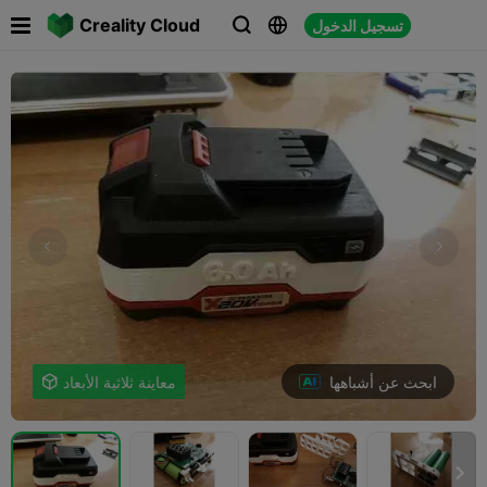

Creality Cloud
تسجيل الدخول



ابحث عن أشباهها
معاينة ثلاثية الأبعاد

