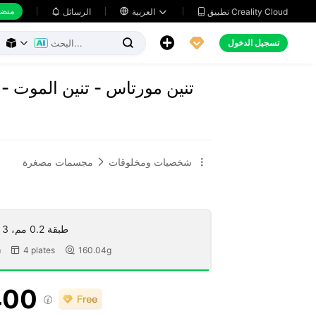
منضد
تطبيق Creality Cloud
العربية

الرسائل





تسجيل الدخول



تنين مورتاس - تنين الموت - مُدعَ
شخصيات ومخلوقات
مجسمات مصغرة


طبقة 0.2 مم، 3 جدران، 10 حشو
m
4 plates
160.04g


400
