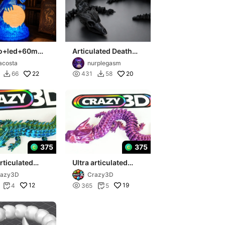
o+led+60mm
Articulated Death
Dragon
costa
nurplegasm
22

20
66
431
58


375
375
articulated
Ultra articulated
n - Big 270mm
Dragon - Huge
razy3D
Crazy3D
430mm
12

19
4
365
5

