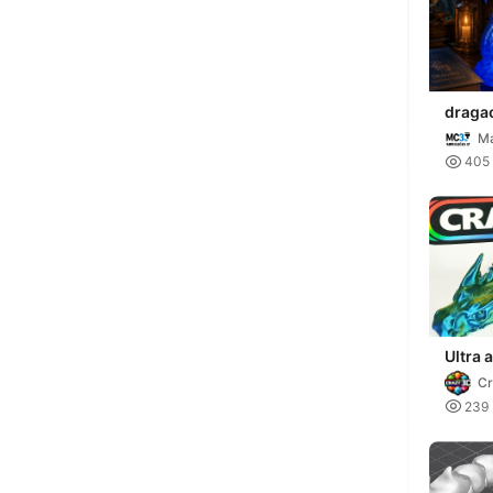
draga
CR
Ma

405
Ultra 
Drago
C

239