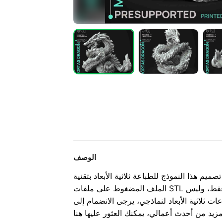
الوصف
صميم هذا النموذج للطباعة ثلاثية الأبعاد بتقنية SLA. يحتوي
الملف المضغوط على ملفات STL المدعومة مسبقًا. هذا النموذج للاستخدام الشخصي فقط، وليس
ت ثلاثية الأبعاد لنماذجي، يرجى الانضمام إلى
لمزيد من أحدث أعمالي، يمكنك العثور عليها هنا