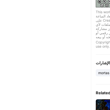
This wor
اد المباعة
على Creality Cloud بموجب ترخيص قياسي له قيود معينة.
لفات لأي
ز مشاركة
ق رقمي أو
Copyrigh
use only.
الإشارات
mortas
Relate