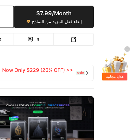
$7.99/Month
إلغاء قفل المزيد من النماذج

8
9


 — Now Only $229 (26% OFF) >>
sale

هدايا مجانية