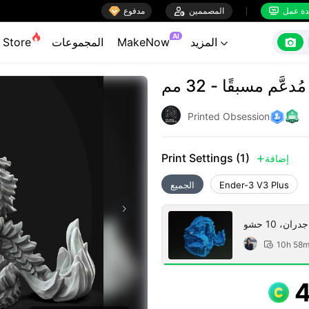

ة عمل
المصممين

مدفوع


AI

المزيد
MakeNow
المجموعات
Store

ّم مسبقًا - 32 مم
Printed Obsession
Print Settings (1)
إضافة

Ender-3 V3 Plus
الجميع
10h 58
