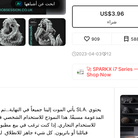
ابحث عن أشباهها
US$3.96
شراء
909
58
2023-04-03
12


🚀 SPARKX i7 Series
Shop Now
يأتي الموت إلينا جميعاً في النهاية...
تم ت
للاستخدام التجاري. إذا كنت ترغب في بيع مطبوعا
قبائلنا أو باتريون. كل شيء جاهز للانطلاق. 