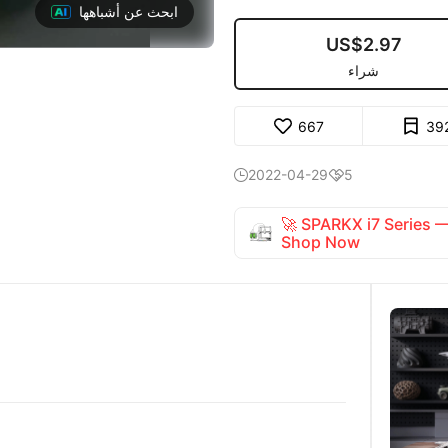
ابحث عن أشباهها
US$2.97
شراء
667
39
2022-04-29
5


🚀 SPARKX i7 Series
Shop Now