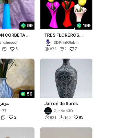
99
199
N CORBETA /
TRES FLOREROS
 CORBETA
CORAZON
anchescor
3DPrintGlobin
CRECIENTE
5

7
872
2


50
Jarron de flores
مزهري
-77
Guarida3D
2

85
631
169

