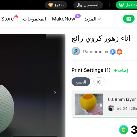

ة عمل
المصممين

مدفوع


AI

المزيد
MakeNow
المجموعات
Store

إناء زهور كروي رائع
Pandoranium
Print Settings (1)
إضافة

K1
الجميع
0.08mm layer, 3
04h 26
