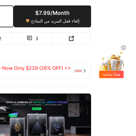
$7.99/Month
إلغاء قفل المزيد من النماذج

2
3


 — Now Only $229 (26% OFF) >>
sale

هدايا مجانية