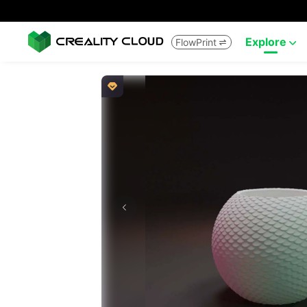
Explore
FlowPrint


