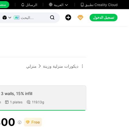
منضد
تطبيق Creality Cloud
العربية

الرسائل





تسجيل الدخول



ديكورات منزلية وزينة
منزلي


 walls, 15% infill
m
1 plates
119.13g


300
