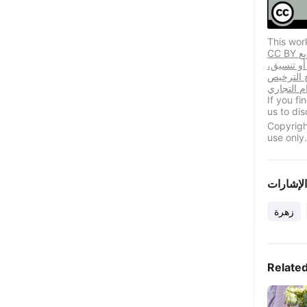
This wor
CC BY يسمح هذا الترخيص المستخدمين المكررين بتوزيع
 أو تنسيق،
ح الترخيص
If you f
us to dis
Copyrigh
use only.
الإشارات
زهرة
Relate