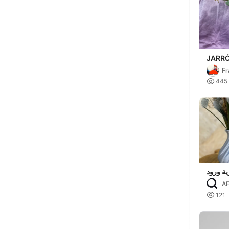
JARRÓ
VASE
Fr

445
ة ورود
AF

121