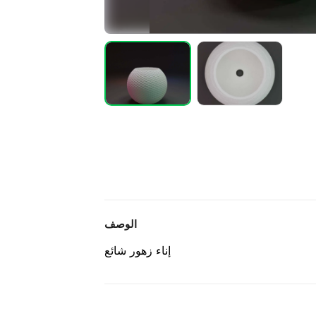
الوصف
إناء زهور شائع