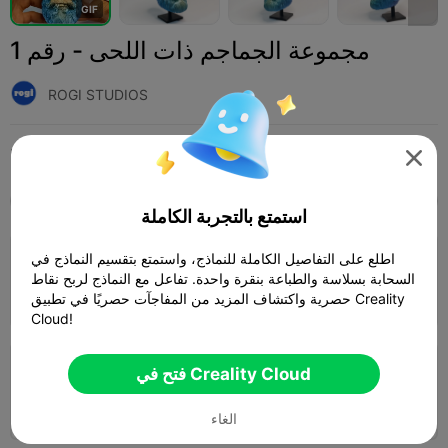
G
I
F
مجموعة الجماجم ذات اللحى - رقم 1
ROGI STUDIOS
Print Settings (4)
ألعاب مصغرة وإكسسوارات
مجسمات مصغرة
إضافة




SPARK
K2 SE
K2
K2 Pro
K2 Plus
الجميع
استمتع بالتجربة الكاملة
4.0

اطلع على التفاصيل الكاملة للنماذج، واستمتع بتقسيم النماذج في
طبقة 0.2 مم، 3 جدران، حشو 15%
السحابة بسلاسة والطباعة بنقرة واحدة. تفاعل مع النماذج لربح نقاط
03h 29m
1 plates
80.85g



حصرية واكتشاف المزيد من المفاجآت حصريًا في تطبيق Creality
Cloud!
فتح في Creality Cloud
طبقة 0.16 مم، 3 جدران، حشو 15%
02h 06m
1 plates
20.60g



الغاء