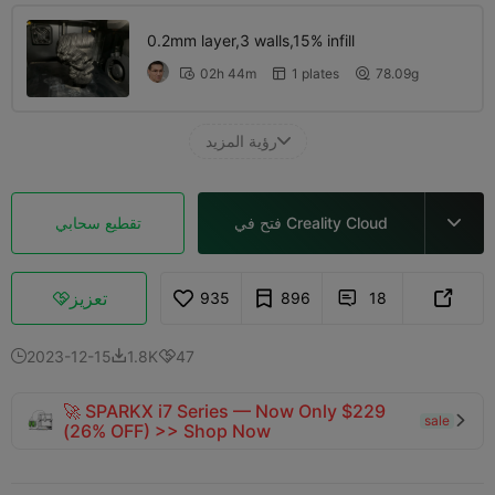
0.2mm layer,3 walls,15% infill
02h 44m
1 plates
78.09g



رؤية المزيد

فتح في Creality Cloud
تقطيع سحابي

تعزيز
935
896
18



2023-12-15
1.8K
47



🚀 SPARKX i7 Series — Now Only $229
sale

(26% OFF) >> Shop Now