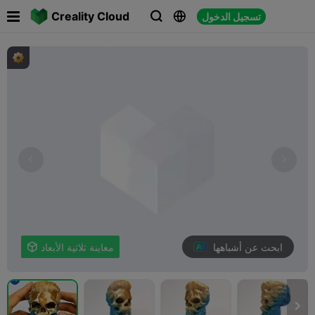

Creality Cloud
تسجيل الدخول



ابحث عن أشباهها
معاينة ثلاثية الأبعاد

