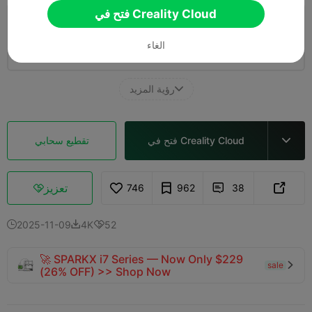
فتح في Creality Cloud
طبقة 0.2 مم، جداران، تعبئة 15%
الغاء
01h 38m
1 plates
58.00g



رؤية المزيد

فتح في Creality Cloud
تقطيع سحابي

تعزيز
746
962
38



2025-11-09
4K
52



🚀 SPARKX i7 Series — Now Only $229
sale

(26% OFF) >> Shop Now