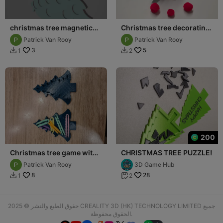
christmas tree magnetic
Christmas tree decorating
game
game with pom poms
Patrick Van Rooy
Patrick Van Rooy
3
5
1
2


200
Christmas tree game with
CHRISTMAS TREE PUZZLE!
elastics
Patrick Van Rooy
3D Game Hub
8
28
1
2


حقوق الطبع والنشر © 2025 CREALITY 3D (HK) TECHNOLOGY LIMITED جميع
الحقوق محفوظة.