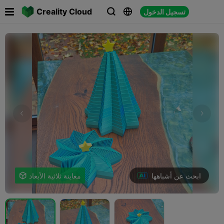

Creality Cloud
تسجيل الدخول



ابحث عن أشباهها
معاينة ثلاثية الأبعاد
