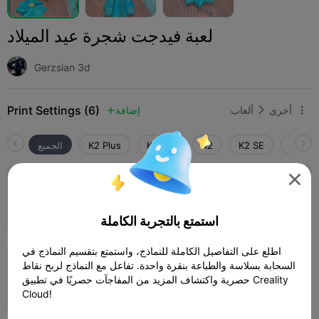
لعبة فيدجت شجرة عيد الميلاد
Gerzsian 3d
Print Settings (6)
أخرى
ألعاب
إضافة



SPARK
K2 SE
K2
K2 Pro
K2 Plus
الجميع

4.5

طبقة 0.2 مم، جداران، تعبئة 15%
01h 59m
1 plates
62.31g



استمتع بالتجربة الكاملة
اطلع على التفاصيل الكاملة للنماذج، واستمتع بتقسيم النماذج في
السحابة بسلاسة والطباعة بنقرة واحدة. تفاعل مع النماذج لربح نقاط
طبقة 0.2 مم، جداران، تعبئة 15%
حصرية واكتشاف المزيد من المفاجآت حصريًا في تطبيق Creality
01h 38m
1 plates
58.05g



Cloud!