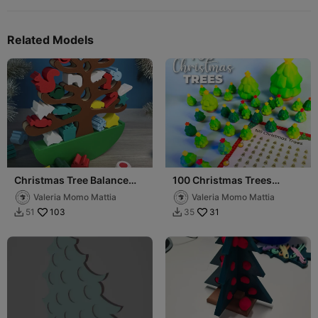
Related Models
Christmas Tree Balance
100 Christmas Trees
Stacking Game
Challenge Game + PDF!
Valeria Momo Mattia
Valeria Momo Mattia
103
31
51
35

