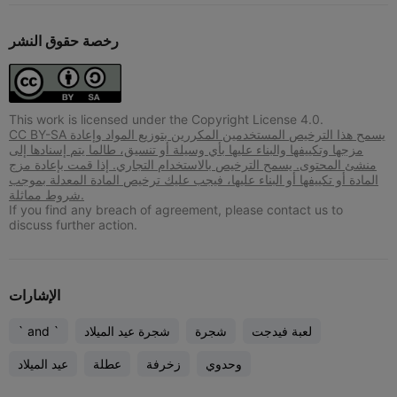
رخصة حقوق النشر
This work is licensed under the Copyright License 4.0.
CC BY-SA يسمح هذا الترخيص المستخدمين المكررين بتوزيع المواد وإعادة
مزجها وتكييفها والبناء عليها بأي وسيلة أو تنسيق، طالما يتم إسنادها إلى
منشئ المحتوى. يسمح الترخيص بالاستخدام التجاري. إذا قمت بإعادة مزج
المادة أو تكييفها أو البناء عليها، فيجب عليك ترخيص المادة المعدلة بموجب
شروط مماثلة.
If you find any breach of agreement, please contact us to
discuss further action.
الإشارات
لعبة فيدجت
شجرة
شجرة عيد الميلاد
` and `
وحدوي
زخرفة
عطلة
عيد الميلاد