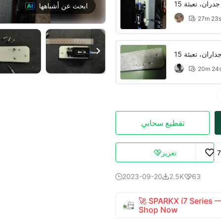
ابحث عن أشباهها
27m 23


20m 24

تقطيع سحابي
تعزيز

2023-09-20
2.5K
63



🚀 SPARKX i7 Series
Shop Now