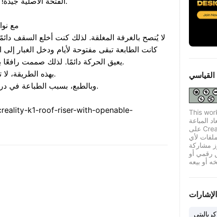
الفتحة الأصلية جيدة! لا تحتاج إلى إخراج السلك، فقط اسحبه للخارج.
رافع سقف ity K1
يعيق الحركة دائمًا. لذلك صممت رافعًا بنوافذ قابلة للفتح على ثلاثة جوانب من الطابعة.
بهذه الطريقة، لا تحتاج إلى إزالة السقف إلا عند استبدال الخيوط.
القياسي
وبالطبع، بسبب الطباعة في درجات حرارة عالية، أقوم ببساطة بإغلاق النوافذ.
reality-k1-roof-riser-with-openable-
This wor
اد المباعة
على Creality Cloud بموجب ترخيص قياسي له قيود معينة.
لفات لأي
ز مشاركة
ق رقمي أو
الإشارات
كرياليتي