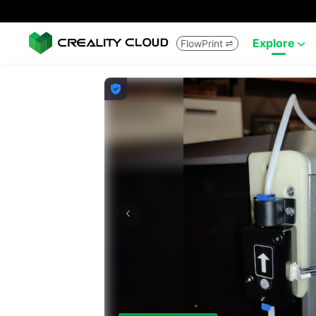
Explore
FlowPrint


