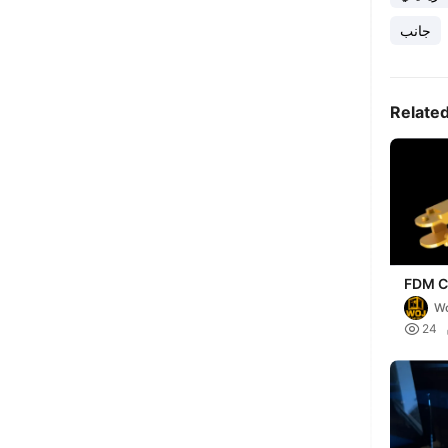
جانب
Relate
FDM Cr
Max/K1
Wo
cable 

24