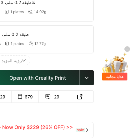
طبقة 0.2 ملم، 3 جدران، تعبئة 15%
s
1 plates
14.02g


طبقة 0.2 ملم، جداران، تعبئة 15
s
1 plates
12.77g


رؤية المزيد

هدايا مجانية
Open with Creality Print

729
679
29


 — Now Only $229 (26% OFF) >>
sale
