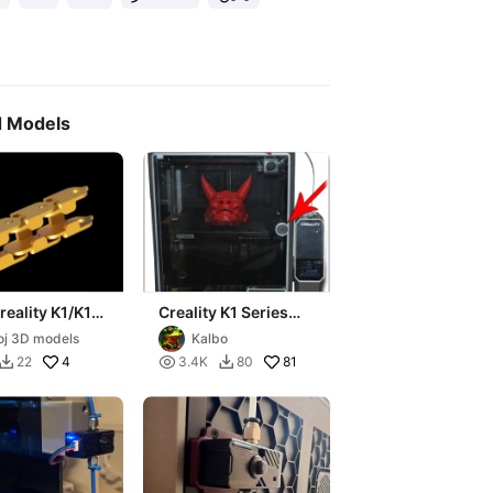
d Models
eality K1/K1
Creality K1 Series
C printer
Replacement
j 3D models
Kalbo
guide
Handles
4

81
22
3.4K
80

