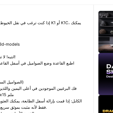
إذا كنت ترغب في نقل الخيوط ومستشعر
/3d-models
انتبه! لا تستخدم براغي أطول، وإلا ستعلق داخل الطابعة!
اطبع القاعدة وضع الصواميل في أسفل القاعدة.
ثبّت حامل أنبوب PTFE ببرغيين M3x10 (الصواميل السفلية)
فك البرغيين الموجودين في أعلى اليمين واللذين 
ببرغيين M3x10. المسافة بين الفتحات هي 15x15 ملم
الكابل: إذا قمت بإزالة أسفل الطابعة، يمكنك العث
فقط لأنه مثبت بموثق سريع. يمكنك سحبه للأعلى بالقدر الذي تحتاجه فقط.