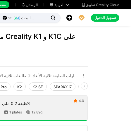
منضد
تطبيق Creality Cloud
العربية

الرسائل





تسجيل الدخول



مست
إكسسوارات الطابعة ثلاثية الأبعاد
طابعات ثلاثية الأ


 Pro
K2
K2 SE
SPARKX i7
Creality Hi
Ender-3 V
4.0

طبقة 0.2 ملم، جداران، تعبئة 15%
1 plates
12.89g

