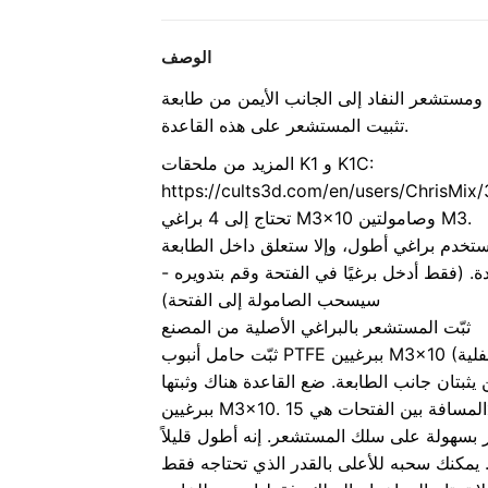
الوصف
 النفاد إلى الجانب الأيمن من طابعة K1 أو K1C، يمكنك
تثبيت المستشعر على هذه القاعدة.
المزيد من ملحقات K1 و K1C:
https://cults3d.com/en/users/ChrisMix
تحتاج إلى 4 براغي M3x10 وصامولتين M3.
 (فقط أدخل برغيًا في الفتحة وقم بتدويره -
سيسحب الصامولة إلى الفتحة)
ثبّت المستشعر بالبراغي الأصلية من المصنع
يثبتان جانب الطابعة. ضع القاعدة هناك وثبتها
ور بسهولة على سلك المستشعر. إنه أطول قليلاً