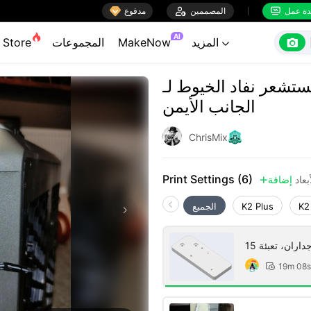

ة عمل
المصممين

مدفوع


AI

المزيد
MakeNow
المجموعات
Store

شعر نفاد الخيوط لـ Creality K1 و K1C على
الجانب الأيمن
ChrisMix
Print Settings (6)
بعاد
إضافة

K2
K2 Plus
الجميع
19m 08s
