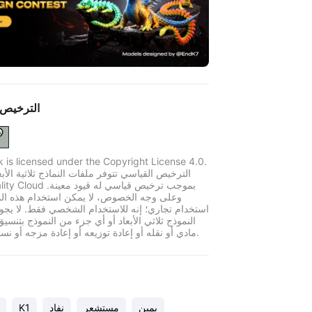
الترخيص 
k is licensed under the Copyright License 4.0.
الترخيص القياسي تتوفر ملفات النماذج ثلاثية الأبع
وعلى وجه الخصوص، لا يمكن استخدام هذه الم
استخدام تجاري؛ إنه للاستخدام الشخصي فقط. لا يجو
النموذج ثلاثي الأبعاد أو أي جزء من النموذج بتنسي
مادي أو نقله أو إعادة توزيعه أو إعادة مزجه أو نسخه أو بيعه.
يمين
مستشعر
نفاد
K1