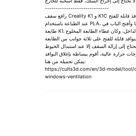
------------------------------
Creal و K1C مع نوافذ قابلة للفتح
عند الطباعة باستخدام PLA، لا يُنصح بالغرفة المغلقة. لذلك كنت أخلع السقف دائمًا وأفتح الباب في
طابعة K1. كانت الطابعة تبقى مفتوحة لأيام ودخل الغبار إلى الداخل، وكان غطاء الطابعة المخلوع
يمكن تحميله من هنا:
https://cults3d.com/en/3d-model/tool/c
windows-ventilation