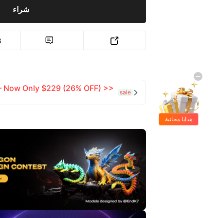
شراء
8


 — Now Only $229 (26% OFF) >>
sale

هدايا مجانية