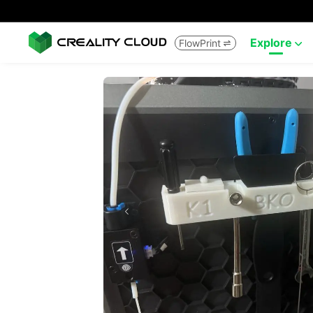
Explore
FlowPrint

