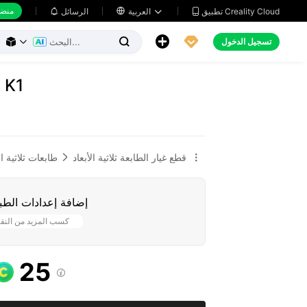
منضد
تطبيق Creality Cloud
العربية

الرسائل





تسجيل الدخول



حامل أ
قطع غيار الطابعة ثلاثية الأبعاد
طابعات ثلاثية ال


إضافة إعدادات الطب
كسب المزيد من النق
25
