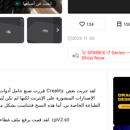
ابحث عن أشباهها
134
10

2023-11-30

🚀 SPARKX i7 Series
Shop Now
قررت صنع حامل أدوات يمكنه احت
الإصدارات المنشورة على الإنترنت لكنها لم تكن تُث
الطباعة الخاصة بي. أما هذه النسخ فتتناسب بشكل مم
*** لقد قمت برفع ملف غطاء جديد بأبعاد أصغر. سيتناسب بشكل أفضل. cpV2.stl