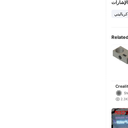
الإشارات
كرياليتي
Relate
Creali
3DP T
St

2.3K