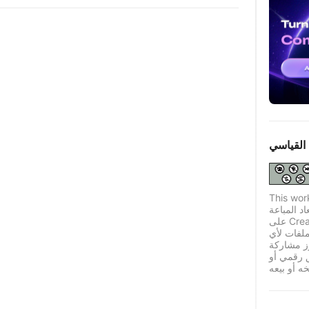
القياسي
This wor
اد المباعة
على Creality Cloud بموجب ترخيص قياسي له قيود معينة.
لفات لأي
ز مشاركة
ق رقمي أو