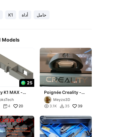
حامل
أداة
K1
d Models
25
ty K1 MAX -
Poignée Creality -
oolbox C-2
Handle Creality K1
oksTech
Meyzo3D
and K1 MAX
20

39
4
3.1K
35

