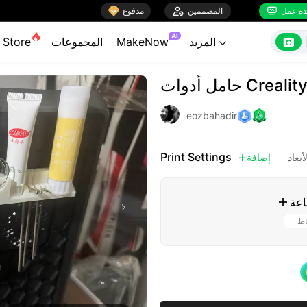

ة عمل
المصممين

مدفوع


AI

المزيد
MakeNow
المجموعات
Store

دوات Creality K1
eozbahadir
Print Settings
أبعاد
إضافة

اعة

اط