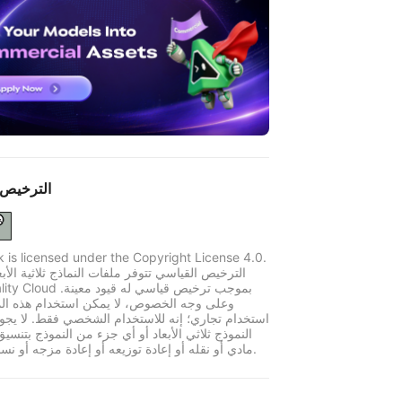
الترخيص 
k is licensed under the Copyright License 4.0.
الترخيص القياسي تتوفر ملفات النماذج ثلاثية الأبع
وعلى وجه الخصوص، لا يمكن استخدام هذه الم
استخدام تجاري؛ إنه للاستخدام الشخصي فقط. لا يجو
النموذج ثلاثي الأبعاد أو أي جزء من النموذج بتنسي
مادي أو نقله أو إعادة توزيعه أو إعادة مزجه أو نسخه أو بيعه.