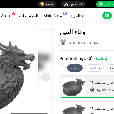

ة عمل
المصممين

مدفوع


AI

المزيد
MakeNow
المجموعات
Store

وعاء التنين
ABDULLAH ALAN
Print Settings (3)
إضافة

K2
K2 Plus
الجميع
09h 46
