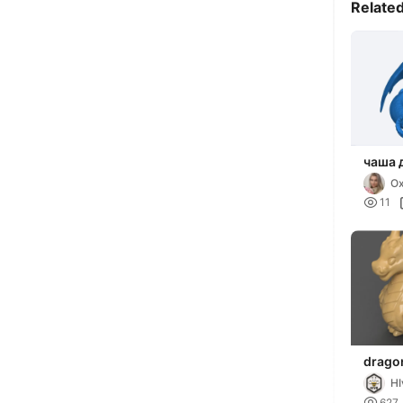
Relate
чаша 
Ox

11
dragon
vase - urn - cand
HI
dish -

627