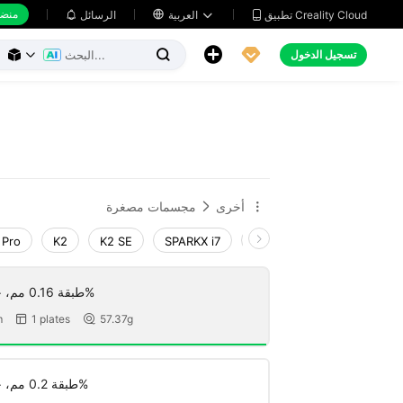
منضد
تطبيق Creality Cloud
العربية

الرسائل





تسجيل الدخول



أخرى
مجسمات مصغرة


 Pro
K2
K2 SE
SPARKX i7
Creality Hi
Ender-3 V
طبقة 0.16 مم، جداران، تعبئة 15%
m
1 plates
57.37g


طبقة 0.2 مم، جداران، تعبئة 15%