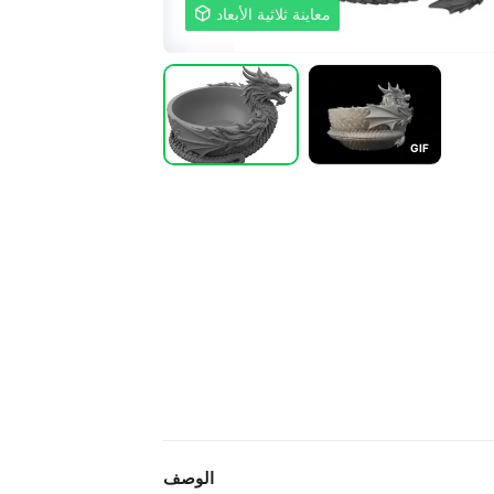
معاينة ثلاثية الأبعاد

G
I
F
الوصف