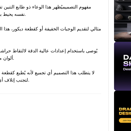
## مفهوم التصميم
يُظهر هذا الوعاء ذو طابع التنين ت
نفسه يحيط بالوعاء، مما يضفي إحساساً بالأسطورة والخيال.
مثالي لتقديم الوجبات الخفيفة أو كقطعة ديكور، هذا 
يُوصى باستخدام إعدادات عالية الدقة لالتقاط حراش
ألوان متنوعة أو لمسات معدنية لتعزيز التأثير البصري.
لا يتطلب هذا التصميم أي تجميع لأنه يُطبع كقطعة و
لتجنب إتلاف أي مناطق حساسة، خاصة قرون التنين وأجنحته.