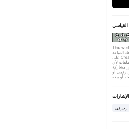
القياسي
This wor
اد المباعة
على Creality Cloud بموجب ترخيص قياسي له قيود معينة.
لفات لأي
ز مشاركة
ق رقمي أو
الإشارات
زخرفي