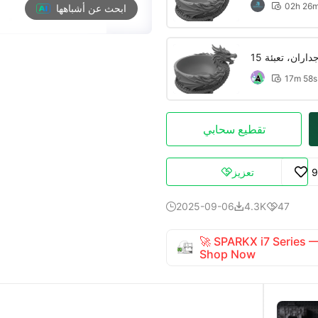
02h 26

ابحث عن أشباهها
17m 58s

تقطيع سحابي
9
تعزيز

2025-09-06
4.3K
47



🚀 SPARKX i7 Series
Shop Now