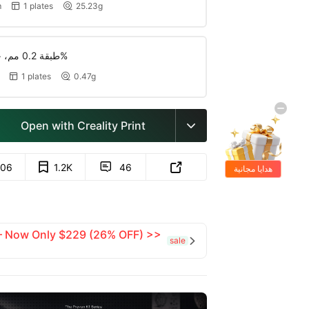
m
1 plates
25.23g


طبقة 0.2 مم، جداران، تعبئة 15%
1 plates
0.47g


Open with Creality Print

06
1.2K
46


هدايا مجانية
 — Now Only $229 (26% OFF) >>
sale
