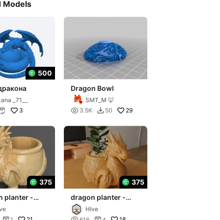
d Models
500
дракона
Dragon Bowl
ana _71__
SMT_M 🦊
3

29
3.5K
50


375
375
 planter -
dragon planter -
y
vase - urn - candy
ve
HIve
 candle holder
dish - candle holder
21

18
1
616
4