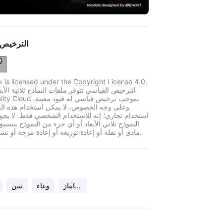
الترخيص 
k is licensed under the Copyright License 4.0.
الترخيص القياسي تتوفر ملفات النماذج ثلاثية الأبع
وعلى وجه الخصوص، لا يمكن استخدام هذه الم
استخدام تجاري؛ إنه للاستخدام الشخصي فقط. لا يجو
النموذج ثلاثي الأبعاد أو أي جزء من النموذج بتنسي
مادي أو نقله أو إعادة توزيعه أو إعادة مزجه أو نسخه أو بيعه.
فانتاز
وعاء
تنين
يا