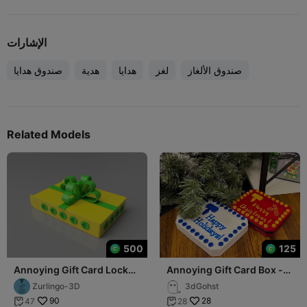
الإشارات
صندوق الألغاز
لغز
هدايا
هدية
صندوق هدايا
Related Models
500
125
Annoying Gift Card Lock
Annoying Gift Card Box -
Box
Holiday Set
Zurlingo-3D
3dGohst
90
28
47
28

