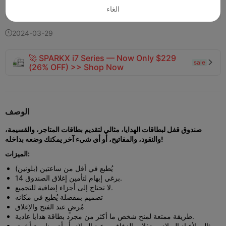
143
143
3


الغاء
2024-03-29

🚀 SPARKX i7 Series — Now Only $229
sale

(26% OFF) >> Shop Now
الوصف
صندوق قفل لبطاقات الهدايا، مثالي لتقديم بطاقات المتاجر، والقسيمة،
والنقود، والمفاتيح، أو أي شيء آخر يمكنك وضعه بداخله!
الميزات:
يُطبع في أقل من ساعتين (بلونين)
14 برغي إبهام لتأمين إغلاق الصندوق.
لا تحتاج إلى أجزاء إضافية للتجميع.
تصميم بمفصلة يُطبع في مكانه
مُرضٍ عند الفتح والإغلاق
طريقة ممتعة لمنح شخص ما أكثر من مجرد بطاقة هدايا عادية.
مثالي لأعياد الميلاد، وحفلات الزفاف، وعيد الميلاد، أو أي مناسبة أخرى