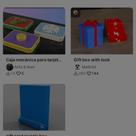
Caja mecánica para tarjeta
Gift box with lock
regalo / Mechanical Gift
AsTa & Noni
Matb3d
Card Box
5
144
14
463


gift card puzzle box