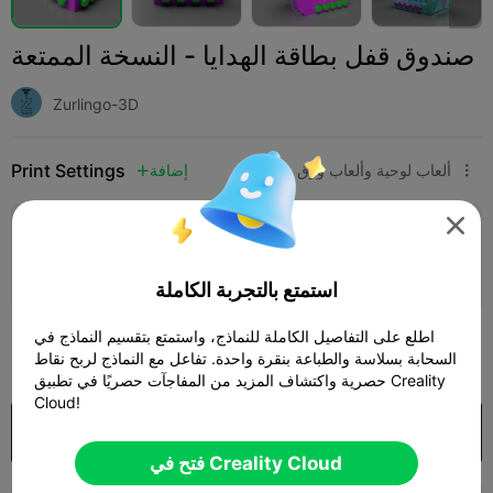
صندوق قفل بطاقة الهدايا - النسخة الممتعة
Zurlingo-3D
Print Settings
ألعاب لوحية وألعاب ورق
ألعاب
إضافة




إضافة إعدادات الطباعة

كسب المزيد من النقاط
استمتع بالتجربة الكاملة
اطلع على التفاصيل الكاملة للنماذج، واستمتع بتقسيم النماذج في
500

السحابة بسلاسة والطباعة بنقرة واحدة. تفاعل مع النماذج لربح نقاط
حصرية واكتشاف المزيد من المفاجآت حصريًا في تطبيق Creality
Cloud!
شراء
فتح في Creality Cloud