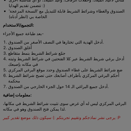
تتضمن تقديم الهدايا :)
الصندوق والغطاء وشرائط الشريط قابلة للتبديل مع 'النسخة المزعجة'
الخاصة بي (انظر أدناه)
التجميع/الاستخدام:
بعد طباعة جميع الأجزاء-
أدخل الهدية التي تختارها في النصف الأصغر من الصندوق.
أغلق الصندوق
جمّع شرائط الشريط بنمط متقاطع
أدخل برغي شريط الشريط عبر كلا الفتحتين في شرائط الشريط وثبته
في مكانه بإصبعك
ضع شرائط الشريط على غطاء الصندوق وحدد موقع البرغي المركزي
أحكم البرغي المركزي بأطراف أصابعك حتى تصبح شرائط الشريط
محكمة
أدخل جميع البراغي الـ 14 حول الجزء الخارجي من الصندوق.
معلومات إضافية:
البرغي المركزي ليس له أي غرض سوى تثبيت شرائط الشريط في مكانها،
لذا يمكن فتح الصندوق وهو في مكانه.
يرجى نشر نماذجكم وتقييم تجربتكم :) سيكون ذلك موضع تقدير كبير :P