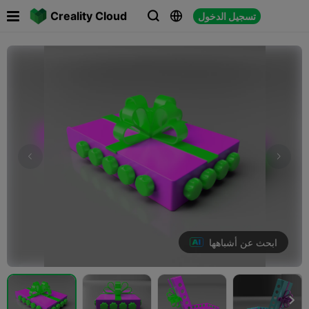

Creality Cloud
تسجيل الدخول



ابحث عن أشباهها
