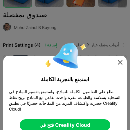
صندوق بمفصلة
Mohd Zainol B Buyong
Print Settings (4)
أدوات وقطع غيار
منزلي
إضافة



SPARK
K2 SE
K2
K2 Pro
K2 Plus
الجميع

3.5

طبقة 0.2 ملم، 3 جدران، 15% حشو
استمتع بالتجربة الكاملة
04h 23m
1 plates
178.38g



اطلع على التفاصيل الكاملة للنماذج، واستمتع بتقسيم النماذج في
السحابة بسلاسة والطباعة بنقرة واحدة. تفاعل مع النماذج لربح نقاط
حصرية واكتشاف المزيد من المفاجآت حصريًا في تطبيق Creality
3.0

طبقة 0.2 ملم، جداران، 10% حشو
Cloud!
01h 38m
1 plates
52.02g



فتح في Creality Cloud