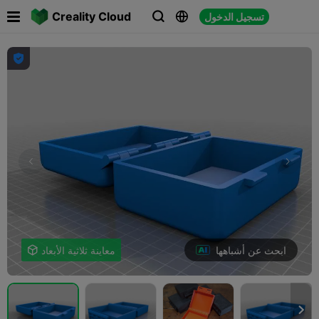

Creality Cloud
تسجيل الدخول




ابحث عن أشباهها
معاينة ثلاثية الأبعاد

