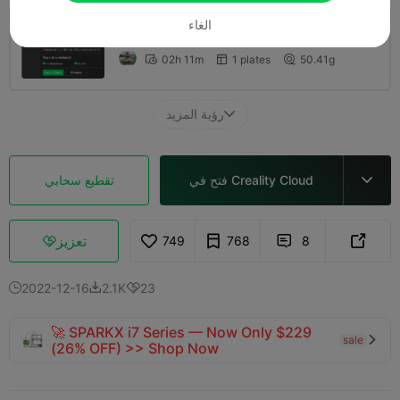
الغاء
طبقة 0.2 ملم، جداران، 15% حشو
02h 11m
1 plates
50.41g



رؤية المزيد

فتح في Creality Cloud
تقطيع سحابي

تعزيز
749
768
8



2022-12-16
2.1K
23



🚀 SPARKX i7 Series — Now Only $229
sale

(26% OFF) >> Shop Now