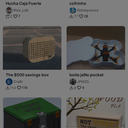
Hucha Caja Fuerte
cofrinho
Rick_Lab
Sidneysouza
7
28
2
77


The $500 savings box
boite jeNo pocket
Cre8r
JPN3D.
116
4
114
8

