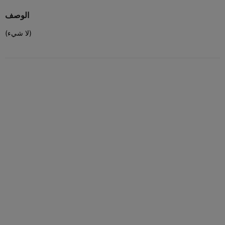
الوصف
(لا شيء)