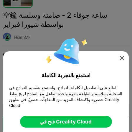
空鐘 ساعة جوفاء 2 - صامتة وسلسة
بواسطة شيورا فبراير
HsiehMF
Print Settings (1)
ديكورات منزلية وزينة
منزلي
إضافة




SPARK
K2 SE
K2
K2 Pro
K2 Plus
الجميع
استمتع بالتجربة الكاملة
0.2mm layer, 2 walls, 15% infill
اطلع على التفاصيل الكاملة للنماذج، واستمتع بتقسيم النماذج في
السحابة بسلاسة والطباعة بنقرة واحدة. تفاعل مع النماذج لربح نقاط
04h 59m
5 plates
126.16g



حصرية واكتشاف المزيد من المفاجآت حصريًا في تطبيق Creality
Cloud!
فتح في Creality Cloud
فتح في Creality Cloud
تقطيع سحابي
