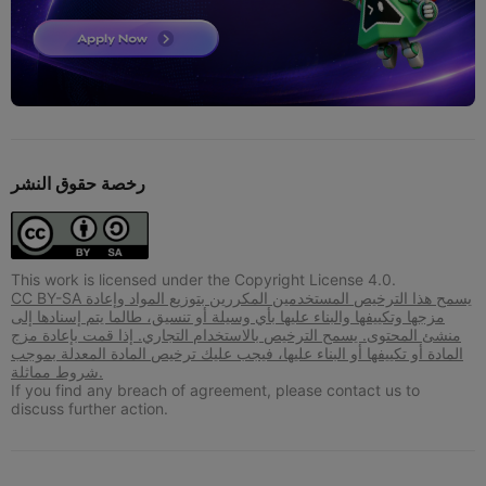
رخصة حقوق النشر
This work is licensed under the Copyright License 4.0.
CC BY-SA يسمح هذا الترخيص المستخدمين المكررين بتوزيع المواد وإعادة
مزجها وتكييفها والبناء عليها بأي وسيلة أو تنسيق، طالما يتم إسنادها إلى
منشئ المحتوى. يسمح الترخيص بالاستخدام التجاري. إذا قمت بإعادة مزج
المادة أو تكييفها أو البناء عليها، فيجب عليك ترخيص المادة المعدلة بموجب
شروط مماثلة.
If you find any breach of agreement, please contact us to
discuss further action.