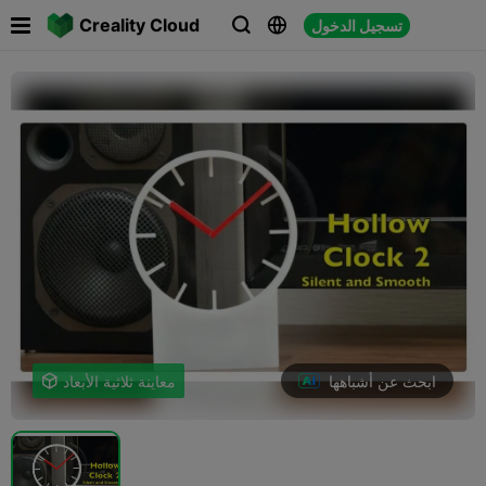

Creality Cloud
تسجيل الدخول



ابحث عن أشباهها
معاينة ثلاثية الأبعاد
