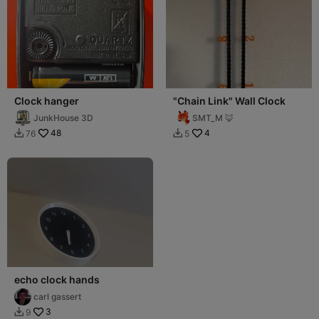
Clock hanger
"Chain Link" Wall Clock
JunkHouse 3D
SMT_M 🦊
48
4
76
5


echo clock hands
carl gassert
3
9
