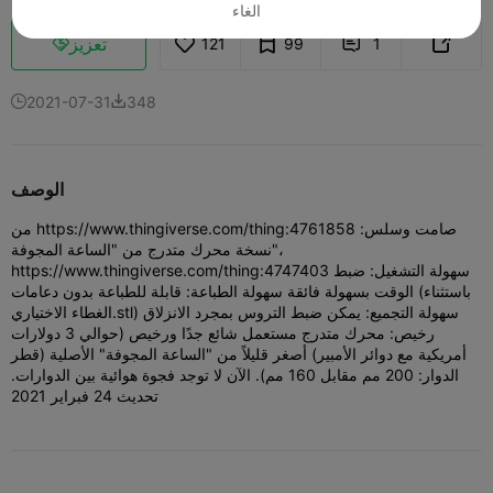
الغاء
تعزيز
121
99
1



2021-07-31
348


الوصف
من https://www.thingiverse.com/thing:4761858 صامت وسلس:
نسخة محرك متدرج من "الساعة المجوفة"،
https://www.thingiverse.com/thing:4747403 سهولة التشغيل: ضبط
الوقت بسهولة فائقة سهولة الطباعة: قابلة للطباعة بدون دعامات (باستثناء
الغطاء الاختياري.stl) سهولة التجميع: يمكن ضبط التروس بمجرد الانزلاق
رخيص: محرك متدرج مستعمل شائع جدًا ورخيص (حوالي 3 دولارات
أمريكية مع دوائر الأمبير) أصغر قليلاً من "الساعة المجوفة" الأصلية (قطر
الدوار: 200 مم مقابل 160 مم). الآن لا توجد فجوة هوائية بين الدوارات.
تحديث 24 فبراير 2021