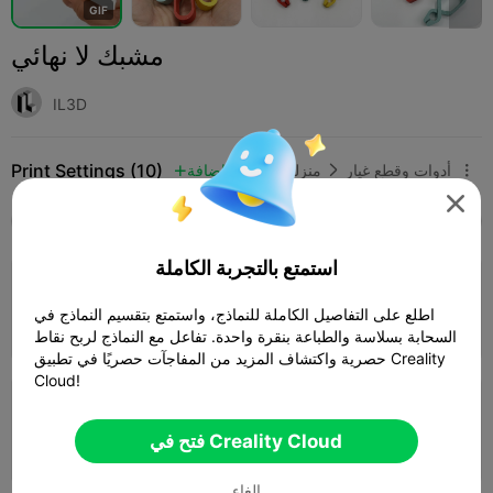
G
I
F
مشبك لا نهائي
IL3D
Print Settings (10)
أدوات وقطع غيار
منزلي
إضافة




SPARK
K2 SE
K2
K2 Pro
K2 Plus
الجميع
استمتع بالتجربة الكاملة
4.0

طبقة 0.2 مم، جداران، تعبئة 15%
اطلع على التفاصيل الكاملة للنماذج، واستمتع بتقسيم النماذج في
19m 53s
1 plates
6.66g



السحابة بسلاسة والطباعة بنقرة واحدة. تفاعل مع النماذج لربح نقاط
حصرية واكتشاف المزيد من المفاجآت حصريًا في تطبيق Creality
Cloud!
طبقة 0.2 مم، جداران، تعبئة 15%
فتح في Creality Cloud
21m 05s
1 plates
6.75g



الغاء