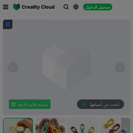

Creality Cloud
تسجيل الدخول




ابحث عن أشباهها
معاينة ثلاثية الأبعاد

