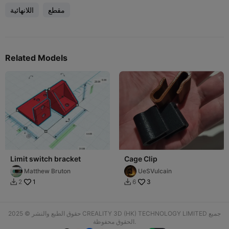
مقطع
اللانهائية
Related Models
Limit switch bracket
Cage Clip
Matthew Bruton
UeSVulcain
1
3
2
6


حقوق الطبع والنشر © 2025 CREALITY 3D (HK) TECHNOLOGY LIMITED جميع
الحقوق محفوظة.