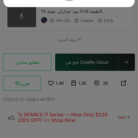
طبقة 0.16 مم، جداران، تعبئة 15%
14m 22s
1 plates
6.67g



رؤية المزيد

فتح في Creality Cloud
تقطيع سحابي

تعزيز
1.4K
1.2K
26



2023-01-28
3.4K
41



🚀 SPARKX i7 Series — Now Only $229
sale

(26% OFF) >> Shop Now