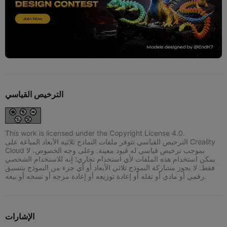
الترخيص القياسي
This work is licensed under the Copyright License 4.0.
الترخيص القياسي تتوفر ملفات النماذج ثلاثية الأبعاد المباعة على Creality
Cloud بموجب ترخيص قياسي له قيود معينة. وعلى وجه الخصوص، لا
يمكن استخدام هذه الملفات لأي استخدام تجاري؛ إنه للاستخدام الشخصي
فقط. لا يجوز مشاركة النموذج ثلاثي الأبعاد أو أي جزء من النموذج بتنسيق
رقمي أو مادي أو نقله أو إعادة توزيعه أو إعادة مزجه أو نسخه أو بيعه.
الإشارات